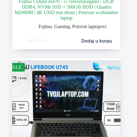
Fujitsu Celsius H470 – i7 četvorojezgarni | 32GB
DDR4, NVMe SSD + 500GB HDD | Quadro
M2000M | 4K UHD mat ekran | Polovan workstation
laptop
Fujitsu
,
Gaming
,
Polovni laptopovi
Dodaj u korpu
400
€
500
€
SALE