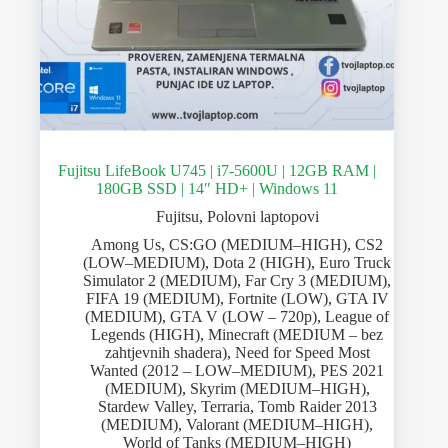
Fujitsu LifeBook U745 | i7-5600U | 12GB RAM |
180GB SSD | 14″ HD+ | Windows 11
Fujitsu
,
Polovni laptopovi
Among Us
,
CS:GO (MEDIUM–HIGH)
,
CS2
(LOW–MEDIUM)
,
Dota 2 (HIGH)
,
Euro Truck
Simulator 2 (MEDIUM)
,
Far Cry 3 (MEDIUM)
,
FIFA 19 (MEDIUM)
,
Fortnite (LOW)
,
GTA IV
(MEDIUM)
,
GTA V (LOW – 720p)
,
League of
Legends (HIGH)
,
Minecraft (MEDIUM – bez
zahtjevnih shadera)
,
Need for Speed Most
Wanted (2012 – LOW–MEDIUM)
,
PES 2021
(MEDIUM)
,
Skyrim (MEDIUM–HIGH)
,
Stardew Valley
,
Terraria
,
Tomb Raider 2013
(MEDIUM)
,
Valorant (MEDIUM–HIGH)
,
World of Tanks (MEDIUM–HIGH)