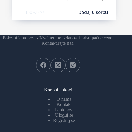
Dodaj u korpu
150
€
175
€
Polovni laptopovi - Kvalitet, pouzdanost i pristupačne cene.
Kontaktirajte nas!
Korisni linkovi
O nama
Kontakt
Laptopovi
Uloguj se
Registruj se