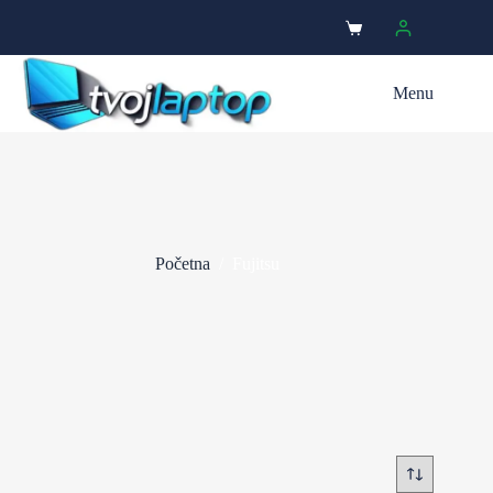
Menu
Početna
/
Fujitsu