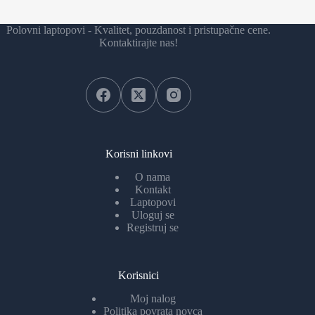
Polovni laptopovi - Kvalitet, pouzdanost i pristupačne cene.
Kontaktirajte nas!
Korisni linkovi
O nama
Kontakt
Laptopovi
Uloguj se
Registruj se
Korisnici
Moj nalog
Politika povrata novca