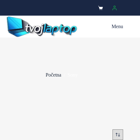
Menu
Početna
/
Sony