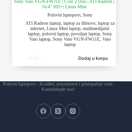
Sony Vaio VGN-FW11E | Core 2 Duo | ATI Radeon |
16.4″ HD+| Linux Mint
Polovni laptopovi
,
Sony
ATI Radeon laptop
,
laptop za filmove
,
laptop za
internet
,
Linux Mint laptop
,
multimedijalni
laptop
,
polovni laptop
,
povoljan laptop
,
Sony
Vaio laptop
,
Sony Vaio VGN-FW11E
,
Vaio
laptop
Dodaj u korpu
80
€
90
€
Polovni laptopovi - Kvalitet, pouzdanost i pristupačne cene.
Kontaktirajte nas!