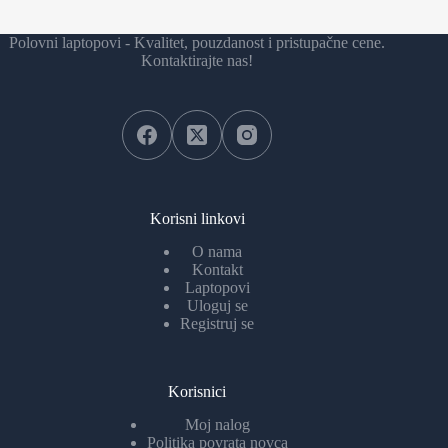
Polovni laptopovi - Kvalitet, pouzdanost i pristupačne cene.
Kontaktirajte nas!
Korisni linkovi
O nama
Kontakt
Laptopovi
Uloguj se
Registruj se
Korisnici
Moj nalog
Politika povrata novca