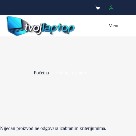
Menu
Početna
/
15.6 inch laptop
Nijedan proizvod ne odgovara izabranim kriterijumima.