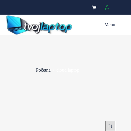
Menu
Početna
/
cloud laptop