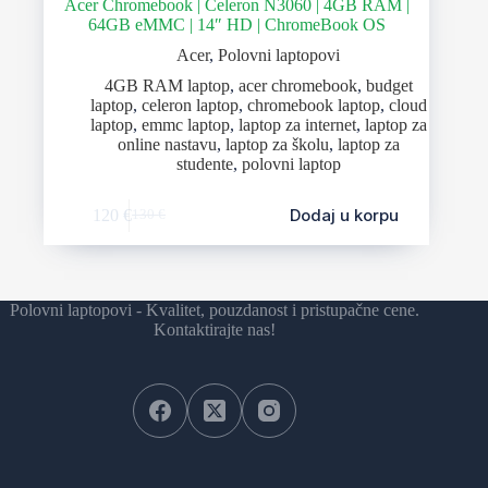
Acer Chromebook | Celeron N3060 | 4GB RAM |
64GB eMMC | 14″ HD | ChromeBook OS
Acer
,
Polovni laptopovi
4GB RAM laptop
,
acer chromebook
,
budget
laptop
,
celeron laptop
,
chromebook laptop
,
cloud
laptop
,
emmc laptop
,
laptop za internet
,
laptop za
online nastavu
,
laptop za školu
,
laptop za
studente
,
polovni laptop
Dodaj u korpu
120
€
130
€
Polovni laptopovi - Kvalitet, pouzdanost i pristupačne cene.
Kontaktirajte nas!