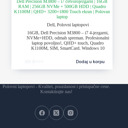
Dell Precision M3800 – i7 četvorojezgarni | 16GB
RAM | 256GB NVMe + 500GB HDD | Quadro
K1100M | QHD+ 3200×1800 Touch ekran | Polovan
laptop
Dell
,
Polovni laptopovi
16GB
,
Dell Precision M3800 – i7 4-jezgarni
,
NVMe+HDD
,
odmah spreman. Profesionalni
laptop povoljno!
,
QHD+ touch
,
Quadro
K1100M
,
SIM
,
SmartCard. Windows 10
Dodaj u korpu
300
€
350
€
Polovni laptopovi - Kvalitet, pouzdanost i pristupačne cene.
Kontaktirajte nas!