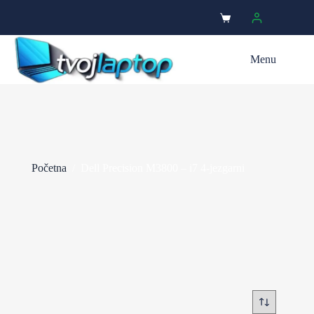
Menu
Početna
/
Dell Precision M3800 – i7 4-jezgarni