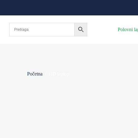
Polovni la
Početna
/
HD laptop