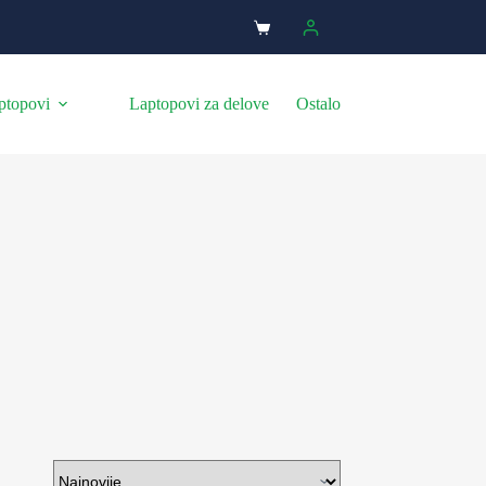
ptopovi
Laptopovi za delove
Ostalo