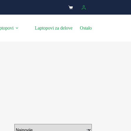
ptopovi
Laptopovi za delove
Ostalo