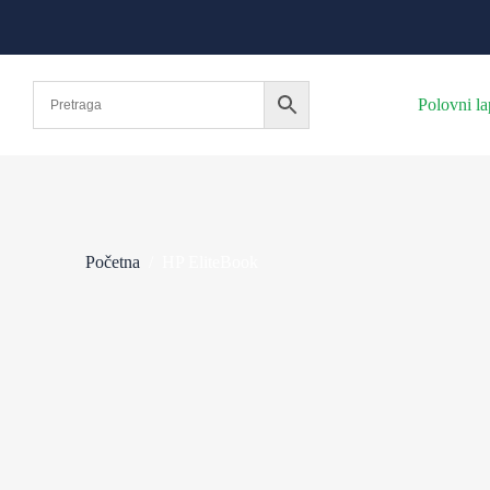
Polovni la
Početna
/
HP EliteBook