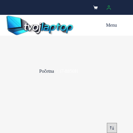
Menu
Početna
/
i7-8850H