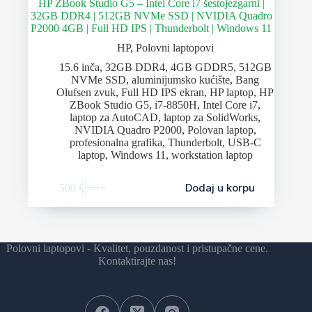
HP ZBook Studio G5 – Intel Core i7 šestojezgarni |
32GB DDR4 | 512GB NVMe SSD | NVIDIA Quadro
P2000 4GB | Full HD IPS | Thunderbolt | Windows 11
HP
,
Polovni laptopovi
15.6 inča
,
32GB DDR4
,
4GB GDDR5
,
512GB
NVMe SSD
,
aluminijumsko kućište
,
Bang
Olufsen zvuk
,
Full HD IPS ekran
,
HP laptop
,
HP
ZBook Studio G5
,
i7-8850H
,
Intel Core i7
,
laptop za AutoCAD
,
laptop za SolidWorks
,
NVIDIA Quadro P2000
,
Polovan laptop
,
profesionalna grafika
,
Thunderbolt
,
USB-C
laptop
,
Windows 11
,
workstation laptop
Dodaj u korpu
500
€
600
€
Polovni laptopovi - Kvalitet, pouzdanost i pristupačne cene.
Kontaktirajte nas!