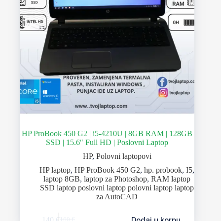
HP ProBook 450 G2 | i5-4210U | 8GB RAM | 128GB
SSD | 15.6″ Full HD | Poslovni Laptop
HP
,
Polovni laptopovi
HP laptop
,
HP ProBook 450 G2
,
hp. probook
,
I5
,
laptop 8GB
,
laptop za Photoshop
,
RAM laptop
SSD laptop poslovni laptop polovni laptop laptop
za AutoCAD
Dodaj u korpu
140
€
160
€