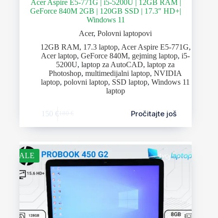
Acer Aspire E5-771G | i5-5200U | 12GB RAM |
GeForce 840M 2GB | 120GB SSD | 17.3″ HD+|
Windows 11
Acer
,
Polovni laptopovi
12GB RAM
,
17.3 laptop
,
Acer Aspire E5-771G
,
Acer laptop
,
GeForce 840M
,
gejming laptop
,
i5-
5200U
,
laptop za AutoCAD
,
laptop za
Photoshop
,
multimedijalni laptop
,
NVIDIA
laptop
,
polovni laptop
,
SSD laptop
,
Windows 11
laptop
Pročitajte još
150
€
180
€
SALE