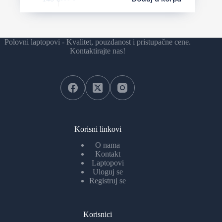
Polovni laptopovi - Kvalitet, pouzdanost i pristupačne cene.
Kontaktirajte nas!
Korisni linkovi
O nama
Kontakt
Laptopovi
Uloguj se
Registruj se
Korisnici