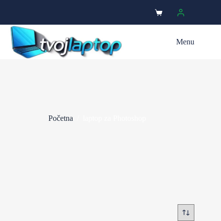
Menu
Početna
/
laptop za Photoshop