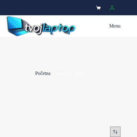
Menu
Početna
/
pentium laptop