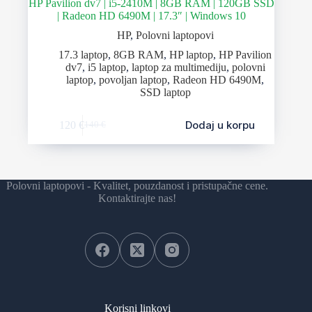
HP Pavilion dv7 | i5-2410M | 8GB RAM | 120GB SSD
| Radeon HD 6490M | 17.3″ | Windows 10
HP
,
Polovni laptopovi
17.3 laptop
,
8GB RAM
,
HP laptop
,
HP Pavilion
dv7
,
i5 laptop
,
laptop za multimediju
,
polovni
laptop
,
povoljan laptop
,
Radeon HD 6490M
,
SSD laptop
Dodaj u korpu
120
€
140
€
Polovni laptopovi - Kvalitet, pouzdanost i pristupačne cene.
Kontaktirajte nas!
Korisni linkovi