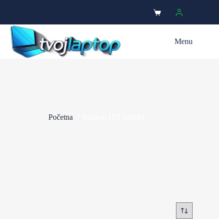
Menu
Početna
/
Radeon HD 6490M