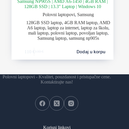
Samsung NP905S | AMD A6-1450 | 4GB RAM |
128GB SSD | 13.3″ Laptop | Windows 10
Polovni laptopovi
,
Samsung
128GB SSD laptop
,
4GB RAM laptop
,
AMD
A6 laptop
,
laptop za internet
,
laptop za školu
,
mali laptop
,
polovni laptop
,
povoljan laptop
,
Samsung laptop
,
samsung np905s
Dodaj u korpu
110
€
130
€
Polovni laptopovi - Kvalitet, pouzdanost i pristupačne cene.
Kontaktirajte nas!
Korisni linkovi