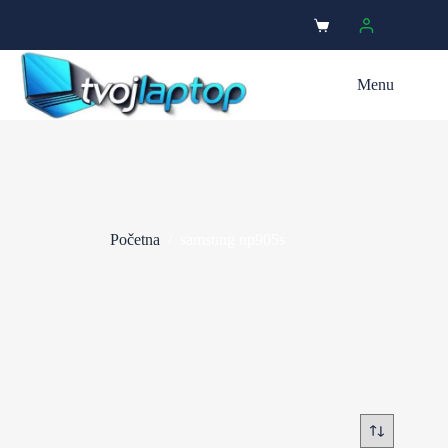
Menu
Početna
/
samsung np905s