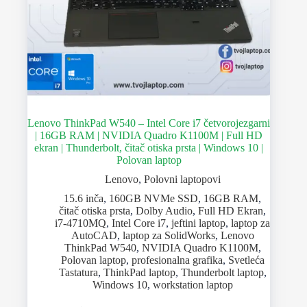
Lenovo ThinkPad W540 – Intel Core i7 četvorojezgarni
| 16GB RAM | NVIDIA Quadro K1100M | Full HD
ekran | Thunderbolt, čitač otiska prsta | Windows 10 |
Polovan laptop
Lenovo
,
Polovni laptopovi
15.6 inča
,
160GB NVMe SSD
,
16GB RAM
,
čitač otiska prsta
,
Dolby Audio
,
Full HD Ekran
,
i7-4710MQ
,
Intel Core i7
,
jeftini laptop
,
laptop za
AutoCAD
,
laptop za SolidWorks
,
Lenovo
ThinkPad W540
,
NVIDIA Quadro K1100M
,
Polovan laptop
,
profesionalna grafika
,
Svetleća
Tastatura
,
ThinkPad laptop
,
Thunderbolt laptop
,
Windows 10
,
workstation laptop