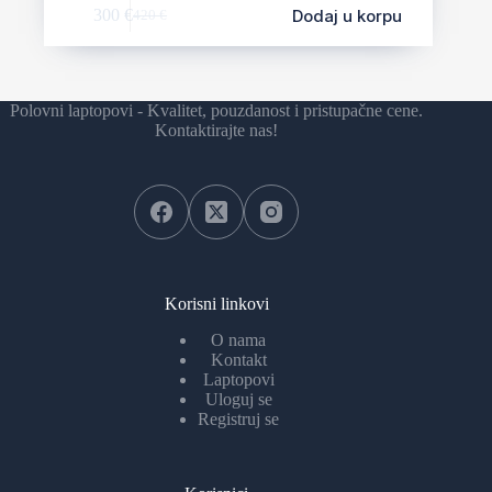
Dodaj u korpu
300
€
420
€
Polovni laptopovi - Kvalitet, pouzdanost i pristupačne cene.
Kontaktirajte nas!
Korisni linkovi
O nama
Kontakt
Laptopovi
Uloguj se
Registruj se