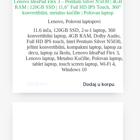
Lenovo IdeaPad Flex 3 – Pentium Silver N5030 | 4GB
RAM | 120GB SSD | 11,6″ Full HD IPS Touch, 360°
konvertibilni, metalno kućište | Polovan laptop
Lenovo
,
Polovni laptopovi
11.6 inča
,
120GB SSD
,
2-u-1 laptop
,
360
konvertibilni laptop
,
4GB RAM
,
Dolby Audio
,
Full HD IPS touch
,
Intel Pentium Silver N5030
,
jeftini konvertibilni
,
kompaktni laptop
,
laptop za
decu
,
laptop za školu
,
Lenovo IdeaPad Flex 3
,
Lenovo laptop
,
Metalno Kućište
,
Polovan laptop
,
tablet laptop
,
touch screen laptop
,
Wi-Fi 4
,
Windows 10
Dodaj u korpu
120
€
140
€