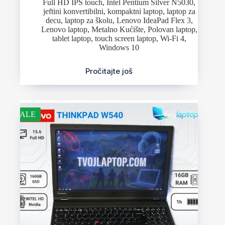
Full HD IPS touch
,
Intel Pentium Silver N5030
,
jeftini konvertibilni
,
kompaktni laptop
,
laptop za
decu
,
laptop za školu
,
Lenovo IdeaPad Flex 3
,
Lenovo laptop
,
Metalno Kućište
,
Polovan laptop
,
tablet laptop
,
touch screen laptop
,
Wi-Fi 4
,
Windows 10
Pročitajte još
SALE