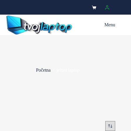
Menu
Početna
/
jeftini laptop