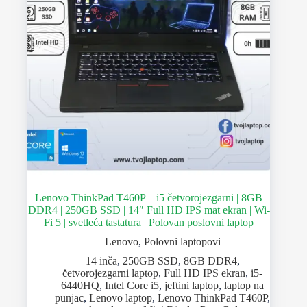
Lenovo ThinkPad T460P – i5 četvorojezgarni | 8GB
DDR4 | 250GB SSD | 14″ Full HD IPS mat ekran | Wi-
Fi 5 | svetleća tastatura | Polovan poslovni laptop
Lenovo
,
Polovni laptopovi
14 inča
,
250GB SSD
,
8GB DDR4
,
četvorojezgarni laptop
,
Full HD IPS ekran
,
i5-
6440HQ
,
Intel Core i5
,
jeftini laptop
,
laptop na
punjac
,
Lenovo laptop
,
Lenovo ThinkPad T460P
,