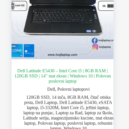
Dell Latitude E5430 – Intel Core i5 | 8GB RAM |
120GB SSD | 14″ mat ekran | Windows 10 | Polovan
poslovni laptop
Dell
,
Polovni laptopovi
120GB SSD
,
14 inča
,
8GB RAM
,
čitač otiska
prsta
,
Dell Laptop
,
Dell Latitude E5430
,
eSATA
laptop
,
i5-3320M
,
Intel Core i5
,
jeftini laptop
,
laptop na punjac
,
Laptop za Rad
,
laptop za školu
,
Latitude serija
,
magnezijumsko kuciste
,
mat ekran
laptop
,
Polovan laptop
,
poslovni laptop
,
robustni
laptop
,
Windows 10