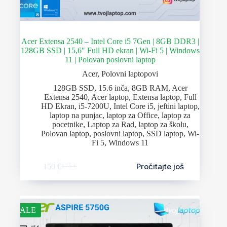
Acer Extensa 2540 – Intel Core i5 7Gen | 8GB DDR3 |
128GB SSD | 15,6″ Full HD ekran | Wi-Fi 5 | Windows
11 | Polovan poslovni laptop
Acer
,
Polovni laptopovi
128GB SSD
,
15.6 inča
,
8GB RAM
,
Acer
Extensa 2540
,
Acer laptop
,
Extensa laptop
,
Full
HD Ekran
,
i5-7200U
,
Intel Core i5
,
jeftini laptop
,
laptop na punjac
,
laptop za Office
,
laptop za
pocetnike
,
Laptop za Rad
,
laptop za školu
,
Polovan laptop
,
poslovni laptop
,
SSD laptop
,
Wi-
Fi 5
,
Windows 11
Pročitajte još
150
€
175
€
SALE