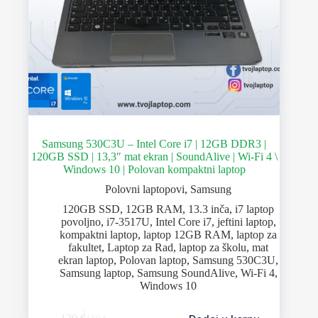
Samsung 530C3U – Intel Core i7 | 12GB DDR3 |
120GB SSD | 13,3″ mat ekran | SoundAlive | Wi-Fi 4 \
Windows 10 | Polovan kompaktni laptop
Polovni laptopovi
,
Samsung
120GB SSD
,
12GB RAM
,
13.3 inča
,
i7 laptop
povoljno
,
i7-3517U
,
Intel Core i7
,
jeftini laptop
,
kompaktni laptop
,
laptop 12GB RAM
,
laptop za
fakultet
,
Laptop za Rad
,
laptop za školu
,
mat
ekran laptop
,
Polovan laptop
,
Samsung 530C3U
,
Samsung laptop
,
Samsung SoundAlive
,
Wi-Fi 4
,
Windows 10