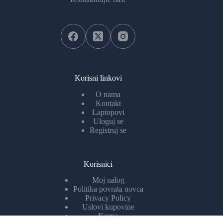
Korisni linkovi
O nama
Kontakt
Laptopovi
Uloguj se
Registruj se
Korisnici
Moj nalog
Politika povrata novca
Privacy Policy
Uslovi kupovine
Korpa