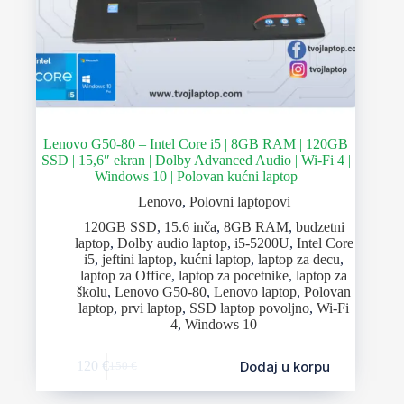
Lenovo G50-80 – Intel Core i5 | 8GB RAM | 120GB
SSD | 15,6″ ekran | Dolby Advanced Audio | Wi-Fi 4 |
Windows 10 | Polovan kućni laptop
Lenovo
,
Polovni laptopovi
120GB SSD
,
15.6 inča
,
8GB RAM
,
budzetni
laptop
,
Dolby audio laptop
,
i5-5200U
,
Intel Core
i5
,
jeftini laptop
,
kućni laptop
,
laptop za decu
,
laptop za Office
,
laptop za pocetnike
,
laptop za
školu
,
Lenovo G50-80
,
Lenovo laptop
,
Polovan
laptop
,
prvi laptop
,
SSD laptop povoljno
,
Wi-Fi
4
,
Windows 10
Dodaj u korpu
120
€
150
€