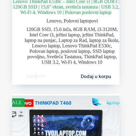
Lenovo ThinkPad E530c – Intel Core i3 | 8GB DDR3 |
120GB SSD | 15,6″ ekran, svetleća tastatura | USB 3.2,
Wi-Fi 4, Windows 10 | Polovan poslovni laptop
Lenovo
,
Polovni laptopovi
120GB SSD
,
15.6 inča
,
8GB RAM
,
i3-3120M
,
Intel Core i3
,
jeftini laptop
,
jeftini ThinkPad
,
laptop na punjac
,
Laptop za Rad
,
laptop za školu
,
Lenovo laptop
,
Lenovo ThinkPad E530c
,
Polovan laptop
,
poslovni laptop
,
SSD laptop
povoljno
,
Svetleća Tastatura
,
ThinkPad laptop
,
USB 3.2
,
Wi-Fi 4
,
Windows 10
Dodaj u korpu
100
€
120
€
SALE