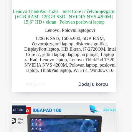
Lenovo ThinkPad T520 – Intel Core i7 četvorojezgarni
| 6GB RAM | 120GB SSD | NVIDIA NVS 4200M |
15,6″ HD+ ekran | Polovan poslovni laptop
Lenovo
,
Polovni laptopovi
120GB SSD
,
1600x900
,
6GB RAM
,
četvorojezgarni laptop
,
diskretna grafika
,
DisplayPort laptop
,
HD Ekran
,
i7-2720QM
,
Intel
Core i7
,
jeftini laptop
,
laptop na punjac
,
Laptop
za Rad
,
Lenovo laptop
,
Lenovo ThinkPad T520
,
NVIDIA NVS 4200M
,
Polovan laptop
,
poslovni
laptop
,
ThinkPad laptop
,
Wi-Fi 4
,
Windows 10
Dodaj u korpu
100
€
120
€
Prodato