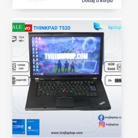
Dodaj u korpu
130
€
150
€
SALE