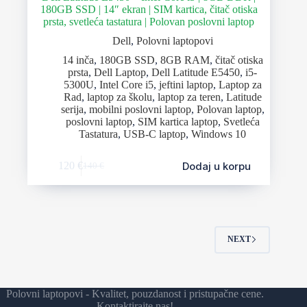
180GB SSD | 14″ ekran | SIM kartica, čitač otiska
prsta, svetleća tastatura | Polovan poslovni laptop
Dell
,
Polovni laptopovi
14 inča
,
180GB SSD
,
8GB RAM
,
čitač otiska
prsta
,
Dell Laptop
,
Dell Latitude E5450
,
i5-
5300U
,
Intel Core i5
,
jeftini laptop
,
Laptop za
Rad
,
laptop za školu
,
laptop za teren
,
Latitude
serija
,
mobilni poslovni laptop
,
Polovan laptop
,
poslovni laptop
,
SIM kartica laptop
,
Svetleća
Tastatura
,
USB-C laptop
,
Windows 10
Dodaj u korpu
120
€
140
€
NEXT
Polovni laptopovi - Kvalitet, pouzdanost i pristupačne cene.
Kontaktirajte nas!