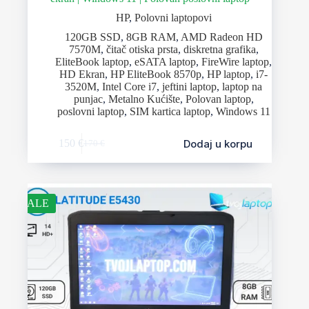
HP
,
Polovni laptopovi
120GB SSD
,
8GB RAM
,
AMD Radeon HD
7570M
,
čitač otiska prsta
,
diskretna grafika
,
EliteBook laptop
,
eSATA laptop
,
FireWire laptop
,
HD Ekran
,
HP EliteBook 8570p
,
HP laptop
,
i7-
3520M
,
Intel Core i7
,
jeftini laptop
,
laptop na
punjac
,
Metalno Kućište
,
Polovan laptop
,
poslovni laptop
,
SIM kartica laptop
,
Windows 11
Dodaj u korpu
150
€
170
€
SALE