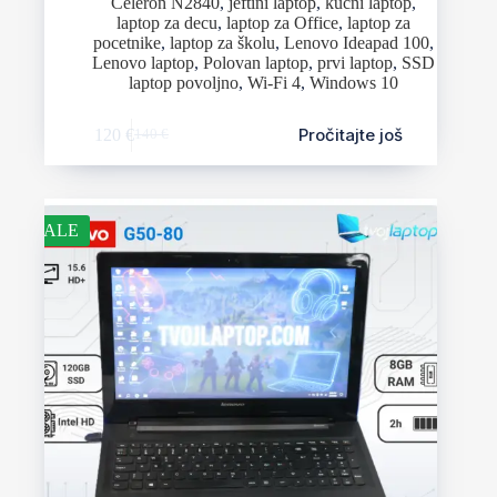
Celeron N2840
,
jeftini laptop
,
kućni laptop
,
laptop za decu
,
laptop za Office
,
laptop za
pocetnike
,
laptop za školu
,
Lenovo Ideapad 100
,
Lenovo laptop
,
Polovan laptop
,
prvi laptop
,
SSD
laptop povoljno
,
Wi-Fi 4
,
Windows 10
Pročitajte još
120
€
140
€
SALE