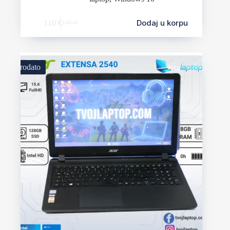
Dodaj u korpu
110
€
140
€
Prodato