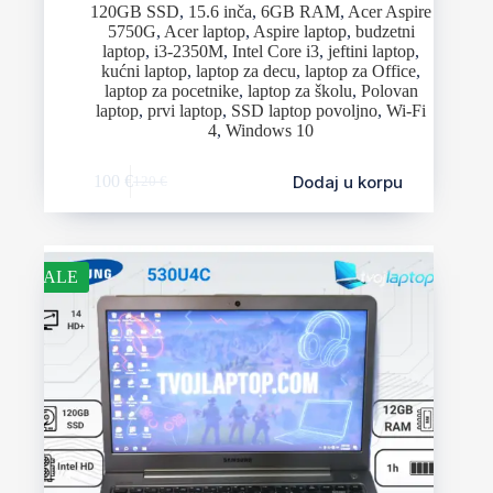
120GB SSD
,
15.6 inča
,
6GB RAM
,
Acer Aspire
5750G
,
Acer laptop
,
Aspire laptop
,
budzetni
laptop
,
i3-2350M
,
Intel Core i3
,
jeftini laptop
,
kućni laptop
,
laptop za decu
,
laptop za Office
,
laptop za pocetnike
,
laptop za školu
,
Polovan
laptop
,
prvi laptop
,
SSD laptop povoljno
,
Wi-Fi
4
,
Windows 10
Dodaj u korpu
100
€
120
€
SALE