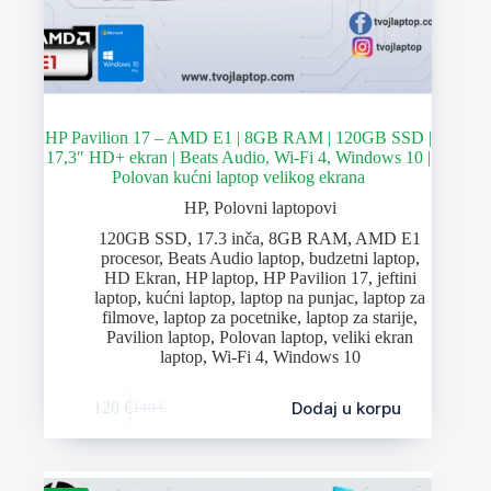
HP Pavilion 17 – AMD E1 | 8GB RAM | 120GB SSD |
17,3″ HD+ ekran | Beats Audio, Wi-Fi 4, Windows 10 |
Polovan kućni laptop velikog ekrana
HP
,
Polovni laptopovi
120GB SSD
,
17.3 inča
,
8GB RAM
,
AMD E1
procesor
,
Beats Audio laptop
,
budzetni laptop
,
HD Ekran
,
HP laptop
,
HP Pavilion 17
,
jeftini
laptop
,
kućni laptop
,
laptop na punjac
,
laptop za
filmove
,
laptop za pocetnike
,
laptop za starije
,
Pavilion laptop
,
Polovan laptop
,
veliki ekran
laptop
,
Wi-Fi 4
,
Windows 10
Dodaj u korpu
120
€
140
€