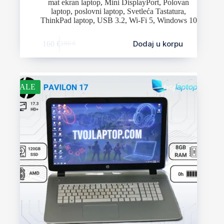
mat ekran laptop
,
Mini DisplayPort
,
Polovan
laptop
,
poslovni laptop
,
Svetleća Tastatura
,
ThinkPad laptop
,
USB 3.2
,
Wi-Fi 5
,
Windows 10
Dodaj u korpu
160
€
180
€
SALE