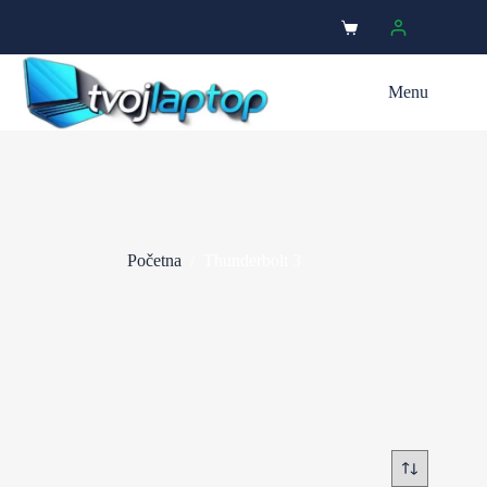
Menu
Početna
/
Thunderbolt 3