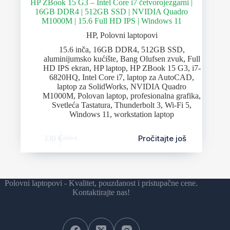
HP ZBook 15 G3 – Intel Core i7 četvorojezgarni |
16GB DDR4 | 512GB SSD | NVIDIA Quadro
M1000M | 15.6 Full HD IPS | Windows 11
HP
,
Polovni laptopovi
15.6 inča
,
16GB DDR4
,
512GB SSD
,
aluminijumsko kućište
,
Bang Olufsen zvuk
,
Full
HD IPS ekran
,
HP laptop
,
HP ZBook 15 G3
,
i7-
6820HQ
,
Intel Core i7
,
laptop za AutoCAD
,
laptop za SolidWorks
,
NVIDIA Quadro
M1000M
,
Polovan laptop
,
profesionalna grafika
,
Svetleća Tastatura
,
Thunderbolt 3
,
Wi-Fi 5
,
Windows 11
,
workstation laptop
Pročitajte još
330
€
380
€
Polovni laptopovi - Kvalitet, pouzdanost i pristupačne cene.
Kontaktirajte nas!