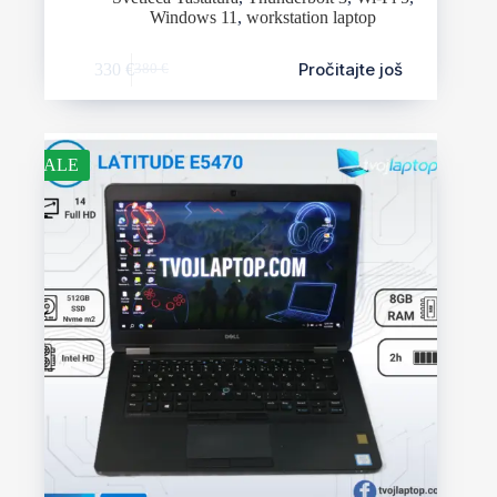
Windows 11
,
workstation laptop
Pročitajte još
330
€
380
€
SALE