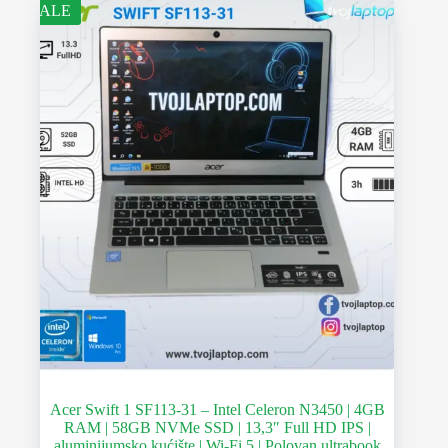
SALE
Acer Swift 1 SF113-31 – Intel Celeron N3450 | 4GB
RAM | 58GB NVMe SSD | 13,3″ Full HD IPS |
aluminijumsko kućište | Wi-Fi 5 | Polovan ultrabook