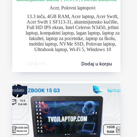
Acer
,
Polovni laptopovi
13.3 inča
,
4GB RAM
,
Acer laptop
,
Acer Swift
,
Acer Swift 1 SF113-31
,
aluminijumsko kućište
,
Full HD IPS ekran
,
Intel Celeron N3450
,
jeftini
laptop
,
kompaktni laptop
,
lagan laptop
,
laptop za
fakultet
,
laptop za pocetnike
,
laptop za školu
,
mobilni laptop
,
NVMe SSD
,
Polovan laptop
,
Ultrabook laptop
,
Wi-Fi 5
,
Windows 10
Dodaj u korpu
110
€
135
€
Prodato