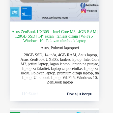
Asus ZenBook UX305 – Intel Core M3 | 4GB RAM |
128GB SSD | 14″ ekran | fanless dizajn | Wi-Fi 5 |
Windows 10 | Polovan ultrabook laptop
Asus
,
Polovni laptopovi
128GB SSD
,
14 inča
,
4GB RAM
,
Asus laptop
,
Asus ZenBook UX305
,
fanless laptop
,
Intel Core
M3
,
jeftini laptop
,
lagan laptop
,
laptop na punjac
,
laptop za fakultet
,
laptop za pocetnike
,
laptop za
školu
,
Polovan laptop
,
premium dizajn laptop
,
tih
laptop
,
Ultrabook laptop
,
Wi-Fi 5
,
Windows 10
,
ZenBook laptop
Dodaj u korpu
110
€
130
€