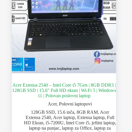
Acer Extensa 2540 – Intel Core i5 7Gen | 8GB DDR3 |
128GB SSD | 15,6″ Full HD ekran | Wi-Fi 5 | Windows
11 | Polovan poslovni laptop
Acer
,
Polovni laptopovi
128GB SSD
,
15.6 inča
,
8GB RAM
,
Acer
Extensa 2540
,
Acer laptop
,
Extensa laptop
,
Full
HD Ekran
,
i5-7200U
,
Intel Core i5
,
jeftini laptop
,
laptop na punjac
,
laptop za Office
,
laptop za