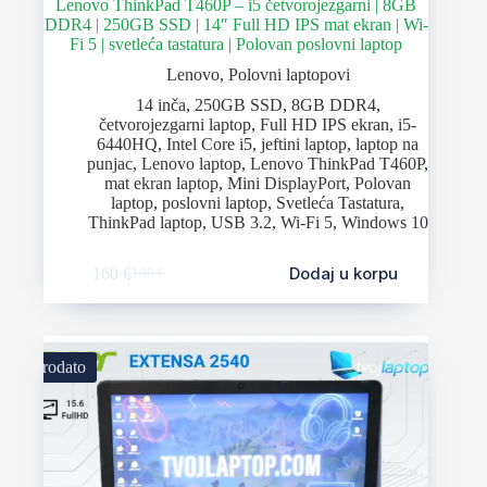
Lenovo ThinkPad T460P – i5 četvorojezgarni | 8GB
DDR4 | 250GB SSD | 14″ Full HD IPS mat ekran | Wi-
Fi 5 | svetleća tastatura | Polovan poslovni laptop
Lenovo
,
Polovni laptopovi
14 inča
,
250GB SSD
,
8GB DDR4
,
četvorojezgarni laptop
,
Full HD IPS ekran
,
i5-
6440HQ
,
Intel Core i5
,
jeftini laptop
,
laptop na
punjac
,
Lenovo laptop
,
Lenovo ThinkPad T460P
,
mat ekran laptop
,
Mini DisplayPort
,
Polovan
laptop
,
poslovni laptop
,
Svetleća Tastatura
,
ThinkPad laptop
,
USB 3.2
,
Wi-Fi 5
,
Windows 10
Dodaj u korpu
160
€
180
€
Prodato