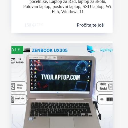
pocetnike
,
Laptop za Rad
,
laptop za školu
,
Polovan laptop
,
poslovni laptop
,
SSD laptop
,
Wi-
Fi 5
,
Windows 11
Pročitajte još
150
€
175
€
SALE