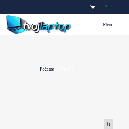
Menu
Početna
/
Wi-Fi 5