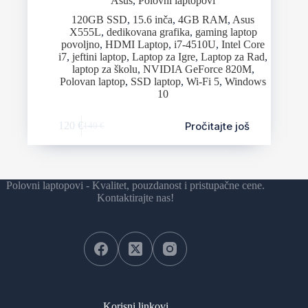
Asus
,
Polovni laptopovi
120GB SSD
,
15.6 inča
,
4GB RAM
,
Asus
X555L
,
dedikovana grafika
,
gaming laptop
povoljno
,
HDMI Laptop
,
i7-4510U
,
Intel Core
i7
,
jeftini laptop
,
Laptop za Igre
,
Laptop za Rad
,
laptop za školu
,
NVIDIA GeForce 820M
,
Polovan laptop
,
SSD laptop
,
Wi-Fi 5
,
Windows
10
Pročitajte još
120
€
140
€
Polovni laptopovi - Kvalitet, pouzdanost i pristupačne cene.
Kontaktirajte nas!
Korisni linkovi