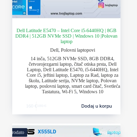
Dell Latitude E5470 – Intel Core i5-6440HQ | 8GB
DDR4 | 512GB NVMe SSD | Windows 10 |Polovan
laptop
Dell
,
Polovni laptopovi
14 inča
,
512GB NVMe SSD
,
8GB DDR4
,
četvorojezgarni laptop
,
čitač otiska prsta
,
Dell
Laptop
,
Dell Latitude E5470
,
i5-6440HQ
,
Intel
Core i5
,
jeftini laptop
,
Laptop za Rad
,
laptop za
školu
,
Latitude serija
,
NVMe laptop
,
Polovan
laptop
,
poslovni laptop
,
smart card čitač
,
Svetleća
Tastatura
,
Wi-Fi 5
,
Windows 10
Dodaj u korpu
160
€
180
€
Prodato