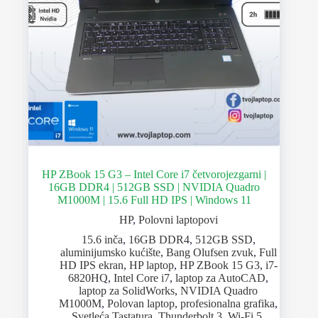
HP ZBook 15 G3 – Intel Core i7 četvorojezgarni |
16GB DDR4 | 512GB SSD | NVIDIA Quadro
M1000M | 15.6 Full HD IPS | Windows 11
HP
,
Polovni laptopovi
15.6 inča
,
16GB DDR4
,
512GB SSD
,
aluminijumsko kućište
,
Bang Olufsen zvuk
,
Full
HD IPS ekran
,
HP laptop
,
HP ZBook 15 G3
,
i7-
6820HQ
,
Intel Core i7
,
laptop za AutoCAD
,
laptop za SolidWorks
,
NVIDIA Quadro
M1000M
,
Polovan laptop
,
profesionalna grafika
,
Svetleća Tastatura
,
Thunderbolt 3
,
Wi-Fi 5
,