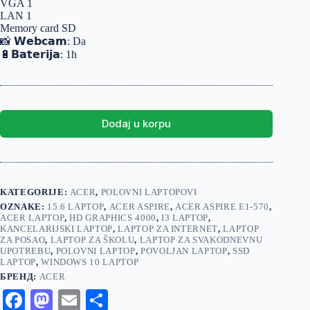
VGA 1
LAN 1
Memory card SD
📸 𝗪𝗲𝗯𝗰𝗮𝗺: Da
🔋𝗕𝗮𝘁𝗲𝗿𝗶𝗷𝗮: 1h
Dodaj u korpu
KATEGORIJE:
ACER
,
POLOVNI LAPTOPOVI
OZNAKE:
15.6 LAPTOP
,
ACER ASPIRE
,
ACER ASPIRE E1-570
,
ACER LAPTOP
,
HD GRAPHICS 4000
,
I3 LAPTOP
,
KANCELARIJSKI LAPTOP
,
LAPTOP ZA INTERNET
,
LAPTOP
ZA POSAO
,
LAPTOP ZA ŠKOLU
,
LAPTOP ZA SVAKODNEVNU
UPOTREBU
,
POLOVNI LAPTOP
,
POVOLJAN LAPTOP
,
SSD
LAPTOP
,
WINDOWS 10 LAPTOP
БРЕНД:
ACER
Fa
M
E
S