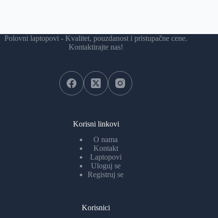
Polovni laptopovi - Kvalitet, pouzdanost i pristupačne cene.
Kontaktirajte nas!
Korisni linkovi
O nama
Kontakt
Laptopovi
Uloguj se
Registruj se
Korisnici