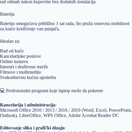
rad odmah nakon kupovine bez dodatnih instalacija.
Baterija
Baterija omogućava približno 1 sat rada, što pruža osnovnu mobilnost
za kraće korišćenje van punjača.
Idealan za:
Rad od kuće
Kancelarijske poslove
Online nastavu
Internet i društvene mreže
Filmove i multimediju
Svakodnevnu kućnu upotrebu
💻 Profesionalni programi koje laptop može da pokrene
𝐊𝐚𝐧𝐜𝐞𝐥𝐚𝐫𝐢𝐣𝐚 𝐢 𝐚𝐝𝐦𝐢𝐧𝐢𝐬𝐭𝐫𝐚𝐜𝐢𝐣𝐚:
Microsoft Office 2010 / 2013 / 2016 / 2019 (Word, Excel, PowerPoint,
Outlook), LibreOffice, WPS Office, Adobe Acrobat Reader DC
𝐄𝐝𝐢𝐭𝐨𝐯𝐚𝐧𝐣𝐞 𝐬𝐥𝐢𝐤𝐚 𝐢 𝐠𝐫𝐚𝐟𝐢č𝐤𝐢 𝐝𝐢𝐳𝐚𝐣𝐧: