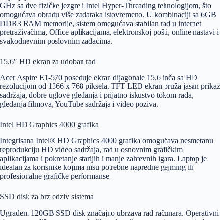
GHz sa dve fizičke jezgre i Intel Hyper-Threading tehnologijom, što
omogućava obradu više zadataka istovremeno. U kombinaciji sa 6GB
DDR3 RAM memorije, sistem omogućava stabilan rad u internet
pretraživačima, Office aplikacijama, elektronskoj pošti, online nastavi i
svakodnevnim poslovnim zadacima.
15.6″ HD ekran za udoban rad
Acer Aspire E1-570 poseduje ekran dijagonale 15.6 inča sa HD
rezolucijom od 1366 x 768 piksela. TFT LED ekran pruža jasan prikaz
sadržaja, dobre uglove gledanja i prijatno iskustvo tokom rada,
gledanja filmova, YouTube sadržaja i video poziva.
Intel HD Graphics 4000 grafika
Integrisana Intel® HD Graphics 4000 grafika omogućava nesmetanu
reprodukciju HD video sadržaja, rad u osnovnim grafičkim
aplikacijama i pokretanje starijih i manje zahtevnih igara. Laptop je
idealan za korisnike kojima nisu potrebne napredne gejming ili
profesionalne grafičke performanse.
SSD disk za brz odziv sistema
Ugrađeni 120GB SSD disk značajno ubrzava rad računara. Operativni