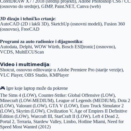
CorelDRAW X7 / 2018 (srednji projekti), Adobe Photoshop CS6 / CC
(osnovno do srednje), GIMP, Paint.NET, Canva (web)
𝟑𝐃 𝐝𝐢𝐳𝐚𝐣𝐧 𝐢 𝐭𝐞𝐡𝐧𝐢č𝐤𝐨 𝐜𝐫𝐭𝐚𝐧𝐣𝐞:
AutoCAD (2D i lakši 3D), SketchUp (osnovni modeli), Fusion 360
(osnovno), FreeCAD
𝐏𝐫𝐨𝐠𝐫𝐚𝐦𝐢 𝐳𝐚 𝐚𝐮𝐭𝐨 𝐫𝐚𝐝𝐢𝐨𝐧𝐢𝐜𝐞 𝐢 𝐝𝐢𝐣𝐚𝐠𝐧𝐨𝐬𝐭𝐢𝐤𝐮:
Autodata, Delphi, WOW Würth, Bosch ESI[tronic] (osnovno),
VCDS, MultiECUScan
𝗩𝗶𝗱𝗲𝗼 𝗶 𝗺𝘂𝗹𝘁𝗶𝗺𝗲𝗱𝗶𝗷𝗮:
Shotcut, osnovno editovanje u Adobe Premiere Pro (starije verzije),
VLC Player, OBS Studio, KMPlayer
🎮 Igre koje laptop može da pokrene
The Sims 4 (LOW), Counter-Strike: Global Offensive (LOW),
Minecraft (LOW-MEDIUM), League of Legends (MEDIUM), Dota 2
(LOW), Valorant (LOW), GTA V (LOW), Euro Truck Simulator 2
(LOW), Skyrim (LOW), Civilization V, Age of Empires II Definitive
Edition (LOW), Warcraft III, StarCraft II (LOW), Left 4 Dead 2,
Portal 2, Terraria, Stardew Valley, Limbo, Hotline Miami, Need for
Speed Most Wanted (2012)