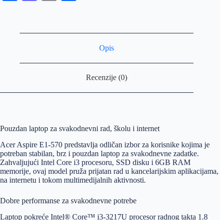
ce
as
m
ha
bo
to
ail
re
ok
do
Opis
n
Recenzije (0)
Pouzdan laptop za svakodnevni rad, školu i internet
Acer Aspire E1-570 predstavlja odličan izbor za korisnike kojima je
potreban stabilan, brz i pouzdan laptop za svakodnevne zadatke.
Zahvaljujući Intel Core i3 procesoru, SSD disku i 6GB RAM
memorije, ovaj model pruža prijatan rad u kancelarijskim aplikacijama,
na internetu i tokom multimedijalnih aktivnosti.
Dobre performanse za svakodnevne potrebe
Laptop pokreće Intel® Core™ i3-3217U procesor radnog takta 1.8