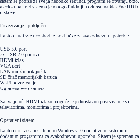
sistem se podiže za svega nekoliko sekundi, programi se otvaraju brzo,
a celokupan rad sistema je mnogo fluidniji u odnosu na klasične HDD
diskove.
Povezivanje i priključci
Laptop nudi sve neophodne priključke za svakodnevnu upotrebu:
USB 3.0 port
2x USB 2.0 portovi
HDMI izlaz
VGA port
LAN mrežni priključak
SD čitač memorijskih kartica
Wi-Fi povezivanje
Ugrađena web kamera
Zahvaljujući HDMI izlazu moguće je jednostavno povezivanje sa
televizorima, monitorima i projektorima.
Operativni sistem
Laptop dolazi sa instaliranim Windows 10 operativnim sistemom i
dodatnim programima za svakodnevnu upotrebu. Sistem je spreman za