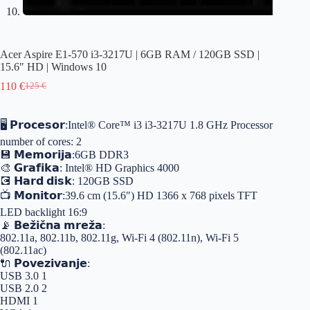
Acer Aspire E1-570 i3-3217U | 6GB RAM / 120GB SSD |
15.6″ HD | Windows 10
110
€
125
€
🖥️ 𝗣𝗿𝗼𝗰𝗲𝘀𝗼𝗿:Intel® Core™ i3 i3-3217U 1.8 GHz Processor
number of cores: 2
💾 𝗠𝗲𝗺𝗼𝗿𝗶𝗷𝗮:6GB DDR3
🎨 𝗚𝗿𝗮𝗳𝗶𝗸𝗮: Intel® HD Graphics 4000
💽 𝗛𝗮𝗿𝗱 𝗱𝗶𝘀𝗸: 120GB SSD
📺 𝗠𝗼𝗻𝗶𝘁𝗼𝗿:39.6 cm (15.6″) HD 1366 x 768 pixels TFT
LED backlight 16:9
📡 𝗕𝗲𝘇̌𝗶𝗰̌𝗻𝗮 𝗺𝗿𝗲𝘇̌𝗮:
802.11a, 802.11b, 802.11g, Wi-Fi 4 (802.11n), Wi-Fi 5
(802.11ac)
🔌 𝗣𝗼𝘃𝗲𝘇𝗶𝘃𝗮𝗻𝗷𝗲:
USB 3.0 1
USB 2.0 2
HDMI 1