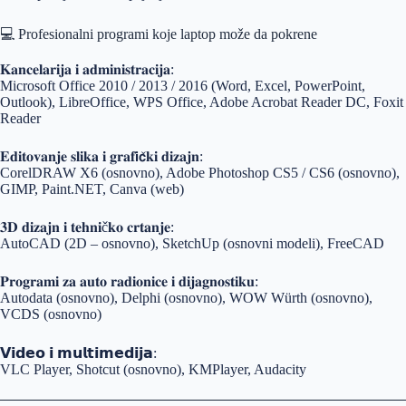
💻 Profesionalni programi koje laptop može da pokrene
𝐊𝐚𝐧𝐜𝐞𝐥𝐚𝐫𝐢𝐣𝐚 𝐢 𝐚𝐝𝐦𝐢𝐧𝐢𝐬𝐭𝐫𝐚𝐜𝐢𝐣𝐚:
Microsoft Office 2010 / 2013 / 2016 (Word, Excel, PowerPoint,
Outlook), LibreOffice, WPS Office, Adobe Acrobat Reader DC, Foxit
Reader
𝐄𝐝𝐢𝐭𝐨𝐯𝐚𝐧𝐣𝐞 𝐬𝐥𝐢𝐤𝐚 𝐢 𝐠𝐫𝐚𝐟𝗶𝗰̌𝐤𝐢 𝐝𝐢𝐳𝐚𝐣𝐧:
CorelDRAW X6 (osnovno), Adobe Photoshop CS5 / CS6 (osnovno),
GIMP, Paint.NET, Canva (web)
𝟑𝐃 𝐝𝐢𝐳𝐚𝐣𝐧 𝐢 𝐭𝐞𝐡𝐧𝐢č𝐤𝐨 𝐜𝐫𝐭𝐚𝐧𝐣𝐞:
AutoCAD (2D – osnovno), SketchUp (osnovni modeli), FreeCAD
𝐏𝐫𝐨𝐠𝐫𝐚𝐦𝐢 𝐳𝐚 𝐚𝐮𝐭𝐨 𝐫𝐚𝐝𝐢𝐨𝐧𝐢𝐜𝐞 𝐢 𝐝𝐢𝐣𝐚𝐠𝐧𝐨𝐬𝐭𝐢𝐤𝐮:
Autodata (osnovno), Delphi (osnovno), WOW Würth (osnovno),
VCDS (osnovno)
𝗩𝗶𝗱𝗲𝗼 𝗶 𝗺𝘂𝗹𝘁𝗶𝗺𝗲𝗱𝗶𝗷𝗮:
VLC Player, Shotcut (osnovno), KMPlayer, Audacity