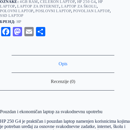
OZNAKE:
4GB RAM
,
CELERON LAPTOP
,
HP 250 G4
,
HP
LAPTOP
,
LAPTOP ZA INTERNET
,
LAPTOP ZA ŠKOLU
,
POLOVNI LAPTOP
,
POSLOVNI LAPTOP
,
POVOLJAN LAPTOP
,
SSD LAPTOP
БРЕНД:
HP
Fa
M
E
S
ce
as
m
ha
bo
to
ail
re
ok
do
Opis
n
Recenzije (0)
Pouzdan i ekonomičan laptop za svakodnevnu upotrebu
HP 250 G4 je praktičan i pouzdan laptop namenjen korisnicima kojima
je potreban uređaj za osnovne svakodnevne zadatke, internet, školu i