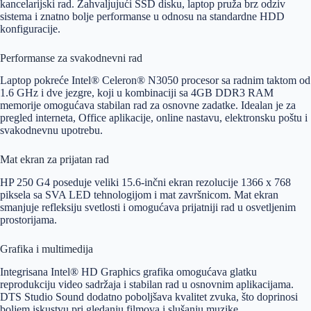
kancelarijski rad. Zahvaljujući SSD disku, laptop pruža brz odziv
sistema i znatno bolje performanse u odnosu na standardne HDD
konfiguracije.
Performanse za svakodnevni rad
Laptop pokreće Intel® Celeron® N3050 procesor sa radnim taktom od
1.6 GHz i dve jezgre, koji u kombinaciji sa 4GB DDR3 RAM
memorije omogućava stabilan rad za osnovne zadatke. Idealan je za
pregled interneta, Office aplikacije, online nastavu, elektronsku poštu i
svakodnevnu upotrebu.
Mat ekran za prijatan rad
HP 250 G4 poseduje veliki 15.6-inčni ekran rezolucije 1366 x 768
piksela sa SVA LED tehnologijom i mat završnicom. Mat ekran
smanjuje refleksiju svetlosti i omogućava prijatniji rad u osvetljenim
prostorijama.
Grafika i multimedija
Integrisana Intel® HD Graphics grafika omogućava glatku
reprodukciju video sadržaja i stabilan rad u osnovnim aplikacijama.
DTS Studio Sound dodatno poboljšava kvalitet zvuka, što doprinosi
boljem iskustvu pri gledanju filmova i slušanju muzike.