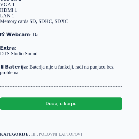
VGA 1
HDMI 1
LAN 1
Memory cards SD, SDHC, SDXC
📸 𝗪𝗲𝗯𝗰𝗮𝗺: Da
𝗘𝘅𝘁𝗿𝗮:
DTS Studio Sound
🔋𝗕𝗮𝘁𝗲𝗿𝗶𝗷𝗮: Baterija nije u funkciji, radi na punjacu bez
problema
Dodaj u korpu
KATEGORIJE:
HP
,
POLOVNI LAPTOPOVI