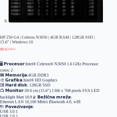
HP 250 G4 | Celeron N3050 | 4GB RAM | 128GB SSD |
15.6″ | Windows 10
90
€
110
€
🖥️ 𝗣𝗿𝗼𝗰𝗲𝘀𝗼𝗿:Intel® Celeron® N3050 1.6 GHz Processor
cores: 2
💾 𝗠𝗲𝗺𝗼𝗿𝗶𝗷𝗮:4GB DDR3
🎨 𝗚𝗿𝗮𝗳𝗶𝗸𝗮:Intel® HD Graphics
💽 𝗛𝗮𝗿𝗱 𝗱𝗶𝘀𝗸: 128GB SSD
📺 𝗠𝗼𝗻𝗶𝘁𝗼𝗿:39.6 cm (15.6″) 1366 x 768 pixels SVA LED
backlight Matt 16:9📡 𝗕𝗲𝘇̌𝗶𝗰̌𝗻𝗮 𝗺𝗿𝗲𝘇̌𝗮:
Ethernet LAN 10,100 Mbit/s Bluetooth 4.0, wIfI
🔌 𝗣𝗼𝘃𝗲𝘇𝗶𝘃𝗮𝗻𝗷𝗲:
USB 3.0 1
USB 2.0 2