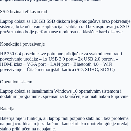
SSD brzina i efikasan rad
Laptop dolazi sa 128GB SSD diskom koji omogućava brzo pokretanje
sistema, brže učitavanje aplikacija i stabilan rad bez usporavanja. SSD
pruža znatno bolje performanse u odnosu na klasične hard diskove.
Konekcije i povezivanje
HP 250 G4 poseduje sve potrebne priključke za svakodnevni rad i
povezivanje uređaja: – 1x USB 3.0 port – 2x USB 2.0 portovi –
HDMI izlaz – VGA port – LAN port – Bluetooth 4.0 – WiFi
povezivanje – Čitač memorijskih kartica (SD, SDHC, SDXC)
Operativni sistem
Laptop dolazi sa instaliranim Windows 10 operativnim sistemom i
dodatnim programima, spreman za korišćenje odmah nakon kupovine.
Baterija
Baterija nije u funkciji, ali laptop radi potpuno stabilno i bez problema
na punjaču. Idealan je za kućnu i kancelarijsku upotrebu gde je uređaj
stalno priključen na napajanje.