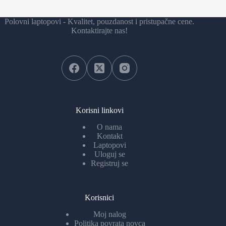
Polovni laptopovi - Kvalitet, pouzdanost i pristupačne cene.
Kontaktirajte nas!
Korisni linkovi
O nama
Kontakt
Laptopovi
Uloguj se
Registruj se
Korisnici
Moj nalog
Politika povrata novca