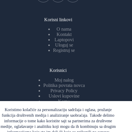
Korisni linkovi
O nama
Kontakt
Laptopovi
Uloguj se
Registruj se
Korisnici
Moj nalog
Politika povrata novca
Privacy Policy
Uslovi kupovine
Korpa
Koristimo kolačiće za personalizaciju sadržaja i oglasa, pružanje
funkcija društvenih medija i analiziranje saobraćaja. Takođe delimo
informacije o tome kako koristite sajt sa partnerima za društvene
Ddatne informacijeo
medije, oglašavanje i analitiku koji mogu da ih kombinuju sa drugim
Sigurna trgovina! Plaćanje tek po isporuci laptopa. Kvalitet i