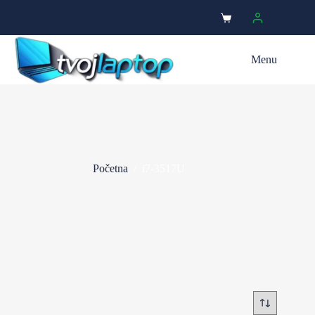
Menu
Početna
/
i7-3517U