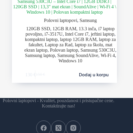
Samsung 530C3U – Intel Core i7 | 12GB DDR3 |
120GB SSD | 13,3″ mat ekran | SoundAlive | Wi-Fi 4 \
Windows 10 | Polovan kompaktni laptop
Polovni laptopovi
,
Samsung
120GB SSD
,
12GB RAM
,
13.3 inča
,
i7 laptop
povoljno
,
i7-3517U
,
Intel Core i7
,
jeftini laptop
,
kompaktni laptop
,
laptop 12GB RAM
,
laptop za
fakultet
,
Laptop za Rad
,
laptop za školu
,
mat
ekran laptop
,
Polovan laptop
,
Samsung 530C3U
,
Samsung laptop
,
Samsung SoundAlive
,
Wi-Fi 4
,
Windows 10
Dodaj u korpu
130
€
150
€
Polovni laptopovi - Kvalitet, pouzdanost i pristupačne cene.
Kontaktirajte nas!