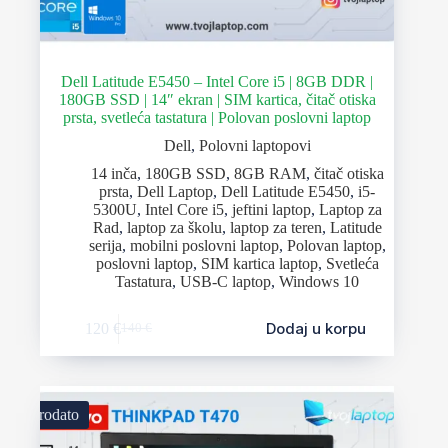
Dell Latitude E5450 – Intel Core i5 | 8GB DDR |
180GB SSD | 14″ ekran | SIM kartica, čitač otiska
prsta, svetleća tastatura | Polovan poslovni laptop
Dell
,
Polovni laptopovi
14 inča
,
180GB SSD
,
8GB RAM
,
čitač otiska
prsta
,
Dell Laptop
,
Dell Latitude E5450
,
i5-
5300U
,
Intel Core i5
,
jeftini laptop
,
Laptop za
Rad
,
laptop za školu
,
laptop za teren
,
Latitude
serija
,
mobilni poslovni laptop
,
Polovan laptop
,
poslovni laptop
,
SIM kartica laptop
,
Svetleća
Tastatura
,
USB-C laptop
,
Windows 10
Dodaj u korpu
120
€
140
€
Prodato