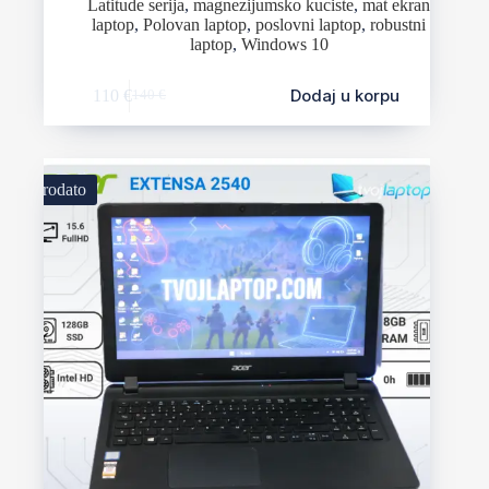
Latitude serija
,
magnezijumsko kuciste
,
mat ekran
laptop
,
Polovan laptop
,
poslovni laptop
,
robustni
laptop
,
Windows 10
Dodaj u korpu
110
€
140
€
Prodato