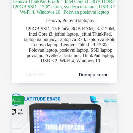
Lenovo ThinkPad E530c – Intel Core i3 | 8GB DDR3 |
120GB SSD | 15,6″ ekran, svetleća tastatura | USB 3.2,
Wi-Fi 4, Windows 10 | Polovan poslovni laptop
Lenovo
,
Polovni laptopovi
120GB SSD
,
15.6 inča
,
8GB RAM
,
i3-3120M
,
Intel Core i3
,
jeftini laptop
,
jeftini ThinkPad
,
laptop na punjac
,
Laptop za Rad
,
laptop za školu
,
Lenovo laptop
,
Lenovo ThinkPad E530c
,
Polovan laptop
,
poslovni laptop
,
SSD laptop
povoljno
,
Svetleća Tastatura
,
ThinkPad laptop
,
USB 3.2
,
Wi-Fi 4
,
Windows 10
Dodaj u korpu
100
€
120
€
SALE