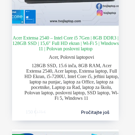
Acer Extensa 2540 – Intel Core i5 7Gen | 8GB DDR3 |
128GB SSD | 15,6″ Full HD ekran | Wi-Fi 5 | Windows
11 | Polovan poslovni laptop
Acer
,
Polovni laptopovi
128GB SSD
,
15.6 inča
,
8GB RAM
,
Acer
Extensa 2540
,
Acer laptop
,
Extensa laptop
,
Full
HD Ekran
,
i5-7200U
,
Intel Core i5
,
jeftini laptop
,
laptop na punjac
,
laptop za Office
,
laptop za
pocetnike
,
Laptop za Rad
,
laptop za školu
,
Polovan laptop
,
poslovni laptop
,
SSD laptop
,
Wi-
Fi 5
,
Windows 11
Pročitajte još
150
€
175
€