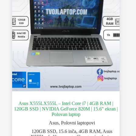
Asus X555LX555L – Intel Core i7 | 4GB RAM |
120GB SSD | NVIDIA GeForce 820M | 15.6″ ekran |
Polovan laptop
Asus
,
Polovni laptopovi
120GB SSD
,
15.6 inča
,
4GB RAM
,
Asus