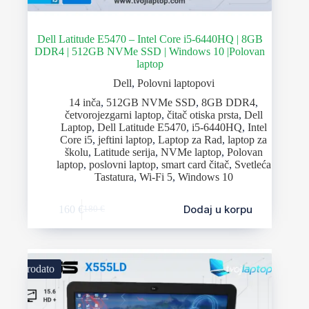
Dell Latitude E5470 – Intel Core i5-6440HQ | 8GB
DDR4 | 512GB NVMe SSD | Windows 10 |Polovan
laptop
Dell
,
Polovni laptopovi
14 inča
,
512GB NVMe SSD
,
8GB DDR4
,
četvorojezgarni laptop
,
čitač otiska prsta
,
Dell
Laptop
,
Dell Latitude E5470
,
i5-6440HQ
,
Intel
Core i5
,
jeftini laptop
,
Laptop za Rad
,
laptop za
školu
,
Latitude serija
,
NVMe laptop
,
Polovan
laptop
,
poslovni laptop
,
smart card čitač
,
Svetleća
Tastatura
,
Wi-Fi 5
,
Windows 10
Dodaj u korpu
160
€
180
€
Prodato