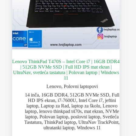
Lenovo ThinkPad T470S – Intel Core i7 | 16GB DDR4
| 512GB NVMe SSD | Full HD IPS mat ekran |
UltraNav, svetleća tastatura | Polovan laptop | Windows
11
Lenovo
,
Polovni laptopovi
14 inča
,
16GB DDR4
,
512GB NVMe SSD
,
Full
HD IPS ekran
,
i7-7600U
,
Intel Core i7
,
jeftini
laptop
,
Laptop za Rad
,
laptop za školu
,
Lenovo
laptop
,
lenovo thinkpad t470s
,
mat ekran
,
NVMe
laptop
,
Polovan laptop
,
poslovni laptop
,
Svetleća
Tastatura
,
ThinkPad laptop
,
UltraNav TrackPoint
,
ultratanki laptop
,
Windows 11