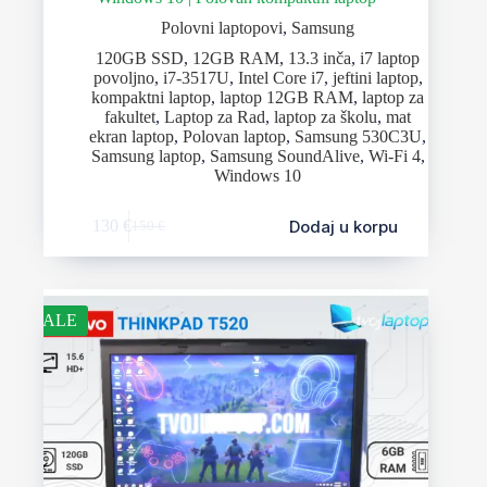
Polovni laptopovi
,
Samsung
120GB SSD
,
12GB RAM
,
13.3 inča
,
i7 laptop
povoljno
,
i7-3517U
,
Intel Core i7
,
jeftini laptop
,
kompaktni laptop
,
laptop 12GB RAM
,
laptop za
fakultet
,
Laptop za Rad
,
laptop za školu
,
mat
ekran laptop
,
Polovan laptop
,
Samsung 530C3U
,
Samsung laptop
,
Samsung SoundAlive
,
Wi-Fi 4
,
Windows 10
Dodaj u korpu
130
€
150
€
SALE