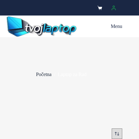
Menu
Početna
/
Laptop za Rad