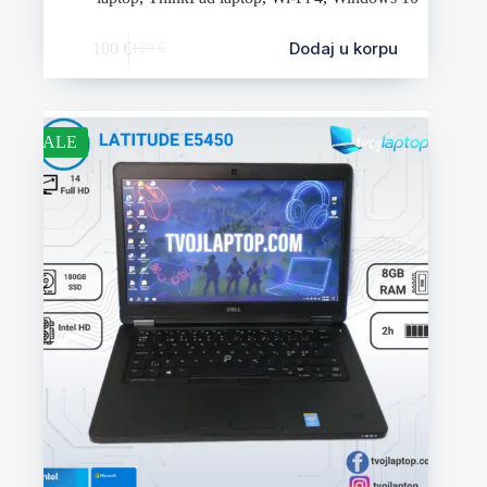
Dodaj u korpu
100
€
120
€
SALE