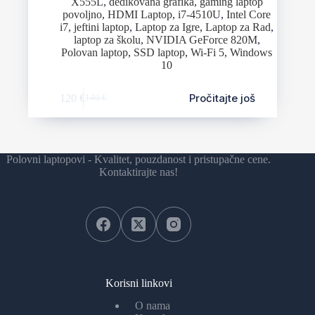
X555L
,
dedikovana grafika
,
gaming laptop
povoljno
,
HDMI Laptop
,
i7-4510U
,
Intel Core
i7
,
jeftini laptop
,
Laptop za Igre
,
Laptop za Rad
,
laptop za školu
,
NVIDIA GeForce 820M
,
Polovan laptop
,
SSD laptop
,
Wi-Fi 5
,
Windows
10
Pročitajte još
120
€
140
€
Polovni laptopovi - Kvalitet, pouzdanost i pristupačne cene.
Kontaktirajte nas!
Korisni linkovi
O nama