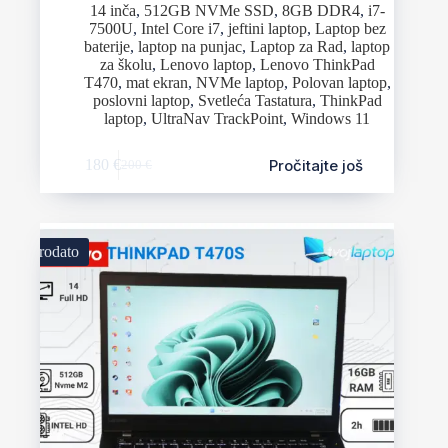
14 inča
,
512GB NVMe SSD
,
8GB DDR4
,
i7-
7500U
,
Intel Core i7
,
jeftini laptop
,
Laptop bez
baterije
,
laptop na punjac
,
Laptop za Rad
,
laptop
za školu
,
Lenovo laptop
,
Lenovo ThinkPad
T470
,
mat ekran
,
NVMe laptop
,
Polovan laptop
,
poslovni laptop
,
Svetleća Tastatura
,
ThinkPad
laptop
,
UltraNav TrackPoint
,
Windows 11
Pročitajte još
180
€
200
€
Prodato