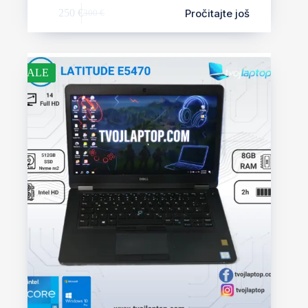
Pročitajte još
250
€
300
€
SALE