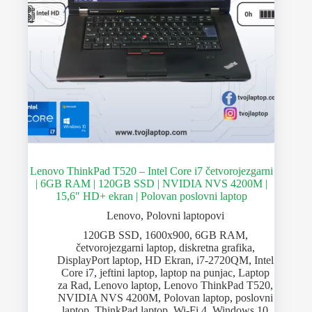
Lenovo ThinkPad T520 – Intel Core i7 četvorojezgarni
| 6GB RAM | 120GB SSD | NVIDIA NVS 4200M |
15,6″ HD+ ekran | Polovan poslovni laptop
Lenovo
,
Polovni laptopovi
120GB SSD
,
1600x900
,
6GB RAM
,
četvorojezgarni laptop
,
diskretna grafika
,
DisplayPort laptop
,
HD Ekran
,
i7-2720QM
,
Intel
Core i7
,
jeftini laptop
,
laptop na punjac
,
Laptop
za Rad
,
Lenovo laptop
,
Lenovo ThinkPad T520
,
NVIDIA NVS 4200M
,
Polovan laptop
,
poslovni
laptop
,
ThinkPad laptop
,
Wi-Fi 4
,
Windows 10