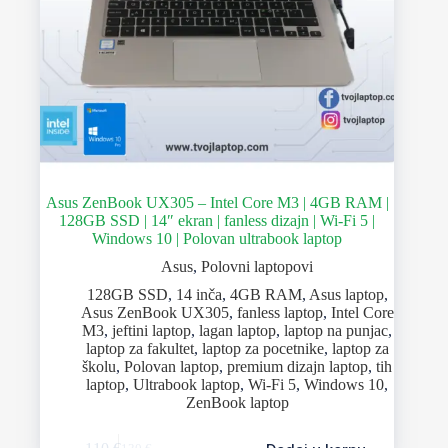
Asus ZenBook UX305 – Intel Core M3 | 4GB RAM |
128GB SSD | 14″ ekran | fanless dizajn | Wi-Fi 5 |
Windows 10 | Polovan ultrabook laptop
Asus
,
Polovni laptopovi
128GB SSD
,
14 inča
,
4GB RAM
,
Asus laptop
,
Asus ZenBook UX305
,
fanless laptop
,
Intel Core
M3
,
jeftini laptop
,
lagan laptop
,
laptop na punjac
,
laptop za fakultet
,
laptop za pocetnike
,
laptop za
školu
,
Polovan laptop
,
premium dizajn laptop
,
tih
laptop
,
Ultrabook laptop
,
Wi-Fi 5
,
Windows 10
,
ZenBook laptop