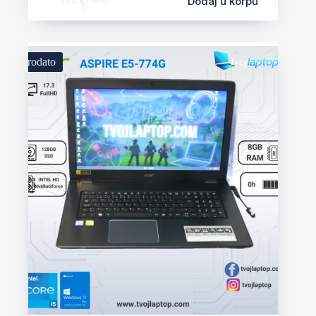
Dodaj u korpu
110
€
130
€
Prodato