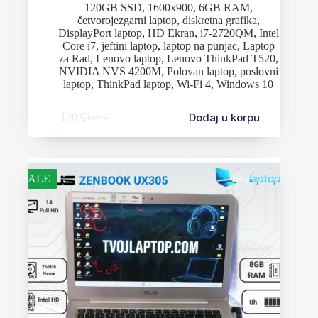
120GB SSD
,
1600x900
,
6GB RAM
,
četvorojezgarni laptop
,
diskretna grafika
,
DisplayPort laptop
,
HD Ekran
,
i7-2720QM
,
Intel
Core i7
,
jeftini laptop
,
laptop na punjac
,
Laptop
za Rad
,
Lenovo laptop
,
Lenovo ThinkPad T520
,
NVIDIA NVS 4200M
,
Polovan laptop
,
poslovni
laptop
,
ThinkPad laptop
,
Wi-Fi 4
,
Windows 10
Dodaj u korpu
100
€
120
€
SALE