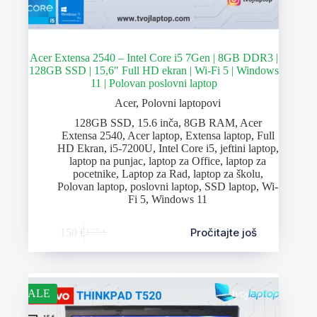
Acer Extensa 2540 – Intel Core i5 7Gen | 8GB DDR3 |
128GB SSD | 15,6″ Full HD ekran | Wi-Fi 5 | Windows
11 | Polovan poslovni laptop
Acer
,
Polovni laptopovi
128GB SSD
,
15.6 inča
,
8GB RAM
,
Acer
Extensa 2540
,
Acer laptop
,
Extensa laptop
,
Full
HD Ekran
,
i5-7200U
,
Intel Core i5
,
jeftini laptop
,
laptop na punjac
,
laptop za Office
,
laptop za
pocetnike
,
Laptop za Rad
,
laptop za školu
,
Polovan laptop
,
poslovni laptop
,
SSD laptop
,
Wi-
Fi 5
,
Windows 11
Pročitajte još
150
€
175
€
SALE