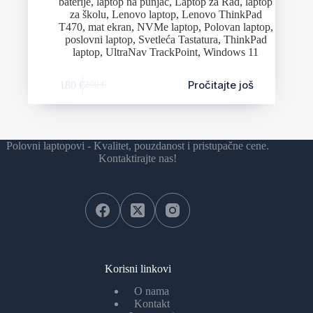
baterije
,
laptop na punjac
,
Laptop za Rad
,
laptop
za školu
,
Lenovo laptop
,
Lenovo ThinkPad
T470
,
mat ekran
,
NVMe laptop
,
Polovan laptop
,
poslovni laptop
,
Svetleća Tastatura
,
ThinkPad
laptop
,
UltraNav TrackPoint
,
Windows 11
Pročitajte još
180
€
200
€
Polovni laptopovi - Kvalitet, pouzdanost i pristupačne cene.
Kontaktirajte nas!
Korisni linkovi
O nama
Kontakt