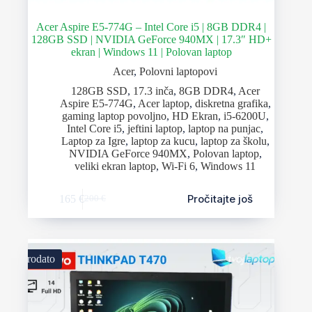
Acer Aspire E5-774G – Intel Core i5 | 8GB DDR4 |
128GB SSD | NVIDIA GeForce 940MX | 17.3″ HD+
ekran | Windows 11 | Polovan laptop
Acer
,
Polovni laptopovi
128GB SSD
,
17.3 inča
,
8GB DDR4
,
Acer
Aspire E5-774G
,
Acer laptop
,
diskretna grafika
,
gaming laptop povoljno
,
HD Ekran
,
i5-6200U
,
Intel Core i5
,
jeftini laptop
,
laptop na punjac
,
Laptop za Igre
,
laptop za kucu
,
laptop za školu
,
NVIDIA GeForce 940MX
,
Polovan laptop
,
veliki ekran laptop
,
Wi-Fi 6
,
Windows 11
Pročitajte još
165
€
200
€
Prodato