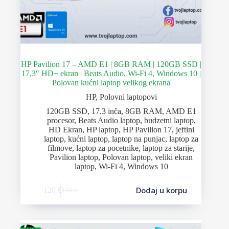
HP Pavilion 17 – AMD E1 | 8GB RAM | 120GB SSD |
17,3″ HD+ ekran | Beats Audio, Wi-Fi 4, Windows 10 |
Polovan kućni laptop velikog ekrana
HP
,
Polovni laptopovi
120GB SSD
,
17.3 inča
,
8GB RAM
,
AMD E1
procesor
,
Beats Audio laptop
,
budzetni laptop
,
HD Ekran
,
HP laptop
,
HP Pavilion 17
,
jeftini
laptop
,
kućni laptop
,
laptop na punjac
,
laptop za
filmove
,
laptop za pocetnike
,
laptop za starije
,
Pavilion laptop
,
Polovan laptop
,
veliki ekran
laptop
,
Wi-Fi 4
,
Windows 10
Dodaj u korpu
120
€
140
€