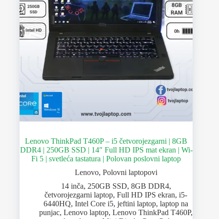
Lenovo ThinkPad T460P – i5 četvorojezgarni | 8GB
DDR4 | 250GB SSD | 14″ Full HD IPS mat ekran | Wi-
Fi 5 | svetleća tastatura | Polovan poslovni laptop
Lenovo
,
Polovni laptopovi
14 inča
,
250GB SSD
,
8GB DDR4
,
četvorojezgarni laptop
,
Full HD IPS ekran
,
i5-
6440HQ
,
Intel Core i5
,
jeftini laptop
,
laptop na
punjac
,
Lenovo laptop
,
Lenovo ThinkPad T460P
,