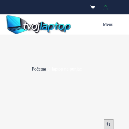
Menu
Početna
/
laptop na punjac