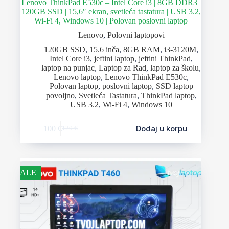
Lenovo ThinkPad E530c – Intel Core i3 | 8GB DDR3 |
120GB SSD | 15,6″ ekran, svetleća tastatura | USB 3.2,
Wi-Fi 4, Windows 10 | Polovan poslovni laptop
Lenovo
,
Polovni laptopovi
120GB SSD
,
15.6 inča
,
8GB RAM
,
i3-3120M
,
Intel Core i3
,
jeftini laptop
,
jeftini ThinkPad
,
laptop na punjac
,
Laptop za Rad
,
laptop za školu
,
Lenovo laptop
,
Lenovo ThinkPad E530c
,
Polovan laptop
,
poslovni laptop
,
SSD laptop
povoljno
,
Svetleća Tastatura
,
ThinkPad laptop
,
USB 3.2
,
Wi-Fi 4
,
Windows 10
Dodaj u korpu
100
€
120
€
SALE