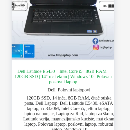
Dell Latitude E5430 – Intel Core i5 | 8GB RAM |
120GB SSD | 14″ mat ekran | Windows 10 | Polovan
poslovni laptop
Dell
,
Polovni laptopovi
120GB SSD
,
14 inča
,
8GB RAM
,
čitač otiska
prsta
,
Dell Laptop
,
Dell Latitude E5430
,
eSATA
laptop
,
i5-3320M
,
Intel Core i5
,
jeftini laptop
,
laptop na punjac
,
Laptop za Rad
,
laptop za školu
,
Latitude serija
,
magnezijumsko kuciste
,
mat ekran
laptop
,
Polovan laptop
,
poslovni laptop
,
robustni
laptop
,
Windows 10