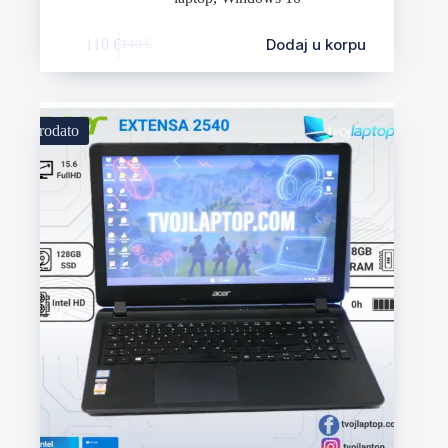
Dodaj u korpu
110
€
140
€
Prodato