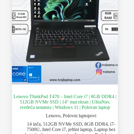
Lenovo ThinkPad T470 – Intel Core i7 | 8GB DDR4 |
512GB NVMe SSD | 14″ mat ekran | UltraNav,
svetleća tastatura | Windows 11 | Polovan laptop
Lenovo
,
Polovni laptopovi
14 inča
,
512GB NVMe SSD
,
8GB DDR4
,
i7-
7500U
,
Intel Core i7
,
jeftini laptop
,
Laptop bez