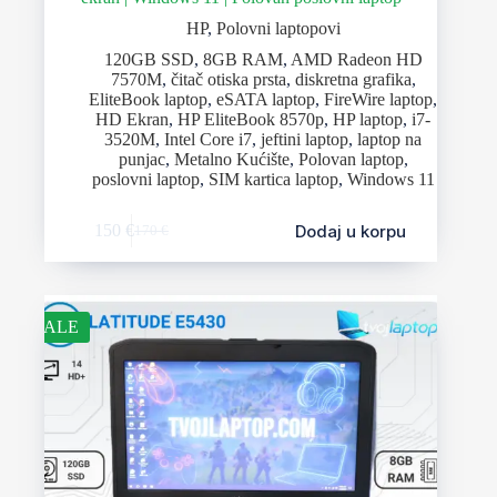
HP
,
Polovni laptopovi
120GB SSD
,
8GB RAM
,
AMD Radeon HD
7570M
,
čitač otiska prsta
,
diskretna grafika
,
EliteBook laptop
,
eSATA laptop
,
FireWire laptop
,
HD Ekran
,
HP EliteBook 8570p
,
HP laptop
,
i7-
3520M
,
Intel Core i7
,
jeftini laptop
,
laptop na
punjac
,
Metalno Kućište
,
Polovan laptop
,
poslovni laptop
,
SIM kartica laptop
,
Windows 11
Dodaj u korpu
150
€
170
€
SALE