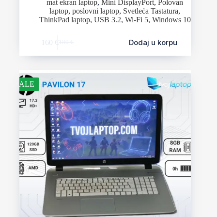
mat ekran laptop
,
Mini DisplayPort
,
Polovan
laptop
,
poslovni laptop
,
Svetleća Tastatura
,
ThinkPad laptop
,
USB 3.2
,
Wi-Fi 5
,
Windows 10
Dodaj u korpu
160
€
180
€
SALE