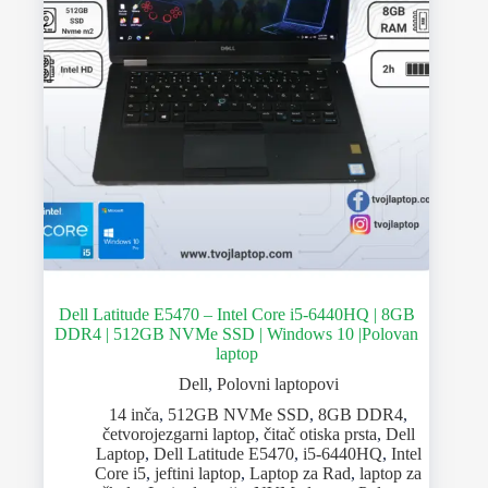
Dell Latitude E5470 – Intel Core i5-6440HQ | 8GB
DDR4 | 512GB NVMe SSD | Windows 10 |Polovan
laptop
Dell
,
Polovni laptopovi
14 inča
,
512GB NVMe SSD
,
8GB DDR4
,
četvorojezgarni laptop
,
čitač otiska prsta
,
Dell
Laptop
,
Dell Latitude E5470
,
i5-6440HQ
,
Intel
Core i5
,
jeftini laptop
,
Laptop za Rad
,
laptop za