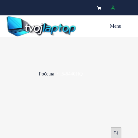
Menu
Početna
/
i5-6440HQ