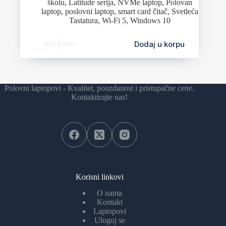
školu
,
Latitude serija
,
NVMe laptop
,
Polovan
laptop
,
poslovni laptop
,
smart card čitač
,
Svetleća
Tastatura
,
Wi-Fi 5
,
Windows 10
Dodaj u korpu
160
€
180
€
Polovni laptopovi - Kvalitet, pouzdanost i pristupačne cene.
Kontaktirajte nas!
Korisni linkovi
O nama
Kontakt
Laptopovi
Uloguj se