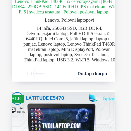
Lenovo ThinkPad T460P – i5 četvorojezgarni | 8GB
DDR4 | 250GB SSD | 14″ Full HD IPS mat ekran | Wi-
Fi 5 | svetleća tastatura | Polovan poslovni laptop
Lenovo
,
Polovni laptopovi
14 inča
,
250GB SSD
,
8GB DDR4
,
četvorojezgarni laptop
,
Full HD IPS ekran
,
i5-
6440HQ
,
Intel Core i5
,
jeftini laptop
,
laptop na
punjac
,
Lenovo laptop
,
Lenovo ThinkPad T460P
,
mat ekran laptop
,
Mini DisplayPort
,
Polovan
laptop
,
poslovni laptop
,
Svetleća Tastatura
,
ThinkPad laptop
,
USB 3.2
,
Wi-Fi 5
,
Windows 10
Dodaj u korpu
160
€
180
€
SALE