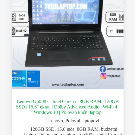
Lenovo G50-80 – Intel Core i5 | 8GB RAM | 120GB
SSD | 15,6″ ekran | Dolby Advanced Audio | Wi-Fi 4 |
Windows 10 | Polovan kućni laptop
Lenovo
,
Polovni laptopovi
120GB SSD
,
15.6 inča
,
8GB RAM
,
budzetni
laptop
,
Dolby audio laptop
,
i5-5200U
,
Intel Core i5
,