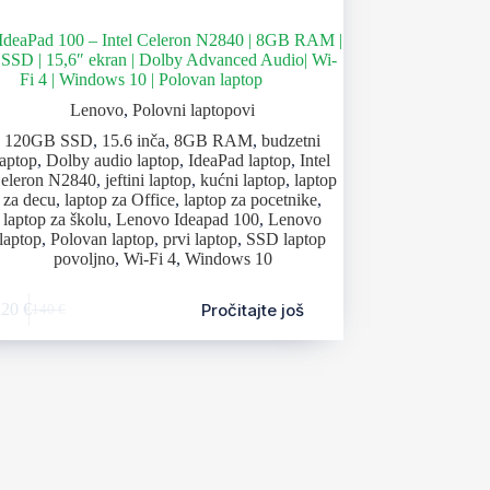
IdeaPad 100 – Intel Celeron N2840 | 8GB RAM |
SD | 15,6″ ekran | Dolby Advanced Audio| Wi-
Fi 4 | Windows 10 | Polovan laptop
Lenovo
,
Polovni laptopovi
120GB SSD
,
15.6 inča
,
8GB RAM
,
budzetni
laptop
,
Dolby audio laptop
,
IdeaPad laptop
,
Intel
eleron N2840
,
jeftini laptop
,
kućni laptop
,
laptop
za decu
,
laptop za Office
,
laptop za pocetnike
,
laptop za školu
,
Lenovo Ideapad 100
,
Lenovo
laptop
,
Polovan laptop
,
prvi laptop
,
SSD laptop
povoljno
,
Wi-Fi 4
,
Windows 10
Pročitajte još
120
€
140
€