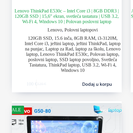
Lenovo ThinkPad E530c – Intel Core i3 | 8GB DDR3 |
120GB SSD | 15,6″ ekran, svetleća tastatura | USB 3.2,
S
Wi-Fi 4, Windows 10 | Polovan poslovni laptop
Lenovo
,
Polovni laptopovi
120GB SSD
,
15.6 inča
,
8GB RAM
,
i3-3120M
,
Intel Core i3
,
jeftini laptop
,
jeftini ThinkPad
,
laptop
na punjac
,
Laptop za Rad
,
laptop za školu
,
Lenovo
laptop
,
Lenovo ThinkPad E530c
,
Polovan laptop
,
poslovni laptop
,
SSD laptop povoljno
,
Svetleća
Tastatura
,
ThinkPad laptop
,
USB 3.2
,
Wi-Fi 4
,
Windows 10
Dodaj u korpu
100
€
120
€
SALE