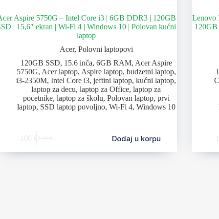
Acer Aspire 5750G – Intel Core i3 | 6GB DDR3 | 120GB
Lenovo 
SD | 15,6″ ekran | Wi-Fi 4 | Windows 10 | Polovan kućni
120GB S
laptop
Acer
,
Polovni laptopovi
120GB SSD
,
15.6 inča
,
6GB RAM
,
Acer Aspire
5750G
,
Acer laptop
,
Aspire laptop
,
budzetni laptop
,
i3-2350M
,
Intel Core i3
,
jeftini laptop
,
kućni laptop
,
C
laptop za decu
,
laptop za Office
,
laptop za
pocetnike
,
laptop za školu
,
Polovan laptop
,
prvi
laptop
,
SSD laptop povoljno
,
Wi-Fi 4
,
Windows 10
Dodaj u korpu
100
€
120
€