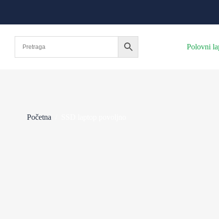
Polovni la
Početna
/
SSD laptop povoljno