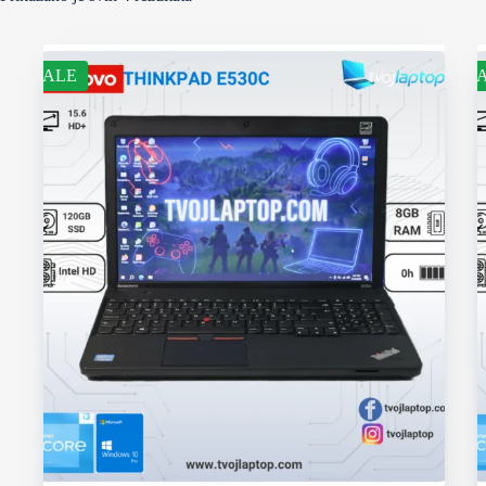
SALE
S