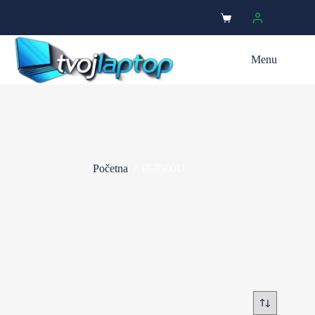
Menu
Početna
/
i7-7500U