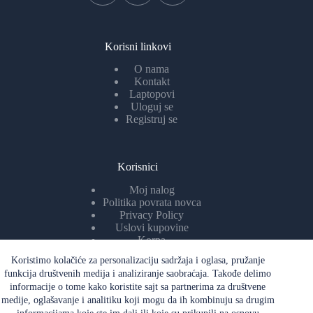
Korisni linkovi
O nama
Kontakt
Laptopovi
Uloguj se
Registruj se
Korisnici
Moj nalog
Politika povrata novca
Privacy Policy
Uslovi kupovine
Korpa
Koristimo kolačiće za personalizaciju sadržaja i oglasa, pružanje
funkcija društvenih medija i analiziranje saobraćaja. Takođe delimo
informacije o tome kako koristite sajt sa partnerima za društvene
Ddatne informacijeo
medije, oglašavanje i analitiku koji mogu da ih kombinuju sa drugim
Sigurna trgovina! Plaćanje tek po isporuci laptopa. Kvalitet i