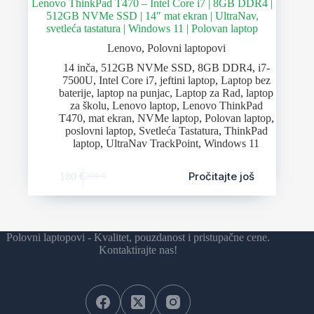
Lenovo ThinkPad T470 – Intel Core i7 | 8GB DDR4 |
512GB NVMe SSD | 14″ mat ekran | UltraNav,
svetleća tastatura | Windows 11 | Polovan laptop
Lenovo
,
Polovni laptopovi
14 inča
,
512GB NVMe SSD
,
8GB DDR4
,
i7-
7500U
,
Intel Core i7
,
jeftini laptop
,
Laptop bez
baterije
,
laptop na punjac
,
Laptop za Rad
,
laptop
za školu
,
Lenovo laptop
,
Lenovo ThinkPad
T470
,
mat ekran
,
NVMe laptop
,
Polovan laptop
,
poslovni laptop
,
Svetleća Tastatura
,
ThinkPad
laptop
,
UltraNav TrackPoint
,
Windows 11
Pročitajte još
180
€
200
€
Polovni laptopovi - Kvalitet, pouzdanost i pristupačne cene.
Kontaktirajte nas!