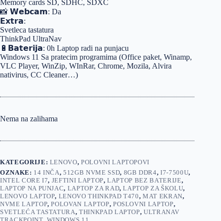
Memory cards SD, SDHC, SDXC
📸 𝗪𝗲𝗯𝗰𝗮𝗺: Da
𝗘𝘅𝘁𝗿𝗮:
Svetleca tastatura
ThinkPad UltraNav
🔋𝗕𝗮𝘁𝗲𝗿𝗶𝗷𝗮: 0h Laptop radi na punjacu
Windows 11 Sa pratecim programima (Office paket, Winamp,
VLC Player, WinZip, WInRar, Chrome, Mozila, Alvira
nativirus, CC Cleaner…)
Nema na zalihama
KATEGORIJE:
LENOVO
,
POLOVNI LAPTOPOVI
OZNAKE:
14 INČA
,
512GB NVME SSD
,
8GB DDR4
,
I7-7500U
,
INTEL CORE I7
,
JEFTINI LAPTOP
,
LAPTOP BEZ BATERIJE
,
LAPTOP NA PUNJAC
,
LAPTOP ZA RAD
,
LAPTOP ZA ŠKOLU
,
LENOVO LAPTOP
,
LENOVO THINKPAD T470
,
MAT EKRAN
,
NVME LAPTOP
,
POLOVAN LAPTOP
,
POSLOVNI LAPTOP
,
SVETLEĆA TASTATURA
,
THINKPAD LAPTOP
,
ULTRANAV
TRACKPOINT
,
WINDOWS 11