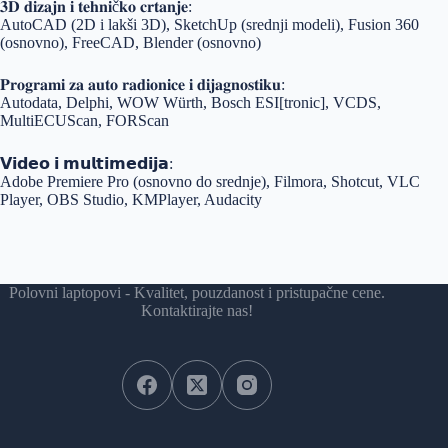
𝟑𝐃 𝐝𝐢𝐳𝐚𝐣𝐧 𝐢 𝐭𝐞𝐡𝐧𝐢č𝐤𝐨 𝐜𝐫𝐭𝐚𝐧𝐣𝐞:
AutoCAD (2D i lakši 3D), SketchUp (srednji modeli), Fusion 360
(osnovno), FreeCAD, Blender (osnovno)
𝐏𝐫𝐨𝐠𝐫𝐚𝐦𝐢 𝐳𝐚 𝐚𝐮𝐭𝐨 𝐫𝐚𝐝𝐢𝐨𝐧𝐢𝐜𝐞 𝐢 𝐝𝐢𝐣𝐚𝐠𝐧𝐨𝐬𝐭𝐢𝐤𝐮:
Autodata, Delphi, WOW Würth, Bosch ESI[tronic], VCDS,
MultiECUScan, FORScan
𝗩𝗶𝗱𝗲𝗼 𝗶 𝗺𝘂𝗹𝘁𝗶𝗺𝗲𝗱𝗶𝗷𝗮:
Adobe Premiere Pro (osnovno do srednje), Filmora, Shotcut, VLC
Player, OBS Studio, KMPlayer, Audacity
Polovni laptopovi - Kvalitet, pouzdanost i pristupačne cene.
Kontaktirajte nas!