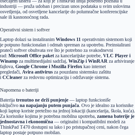
osećajem tastera — za koji je ThinkPad linija posebno poznata u
industriji — pruža udoban i precizan unos podataka u svim uslovima
osvetljenja, od osvetljene kancelarije do polumračne konferencijske
sale ili kasnonoćnog rada.
Operativni sistem i softver
Laptop dolazi sa instaliranim
Windows 11
operativnim sistemom koji
je potpuno funkcionalan i odmah spreman za upotrebu. Preinstalirani
prateći softver obuhvata sve što je potrebno za svakodnevni
rad:
Microsoft Office paket
za kancelarijske potrebe,
VLC Player i
Winamp
za multimedijalni sadržaj,
WinZip i WinRAR
za arhiviranje
fajlova,
Google Chrome i Mozilla Firefox
kao internet
pregledači,
Avira antivirus
za pouzdanu sistemsku zaštitu
i
CCleaner
za redovnu optimizaciju i održavanje sistema.
Napomena o bateriji
Baterija
trenutno ne drži punjenje
— laptop funkcioniše
isključivo
na napajanju putem punjača
. Ovo je idealno za korisnike
koji laptop koriste pretežno na jednoj lokaciji (kancelarija, škola, kuća).
Za korisnike kojima je potrebna mobilna upotreba,
zamena baterije je
jednostavna i ekonomična
— originalni i kompatibilni modeli za
ThinkPad T470 dostupni su lako i po pristupačnoj ceni, nakon čega
laptop postaje potpuno mobilan.