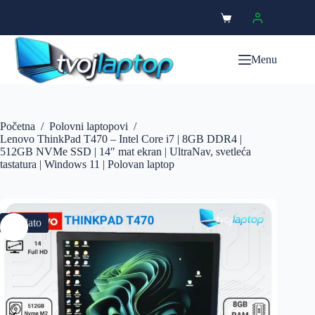
Menu
Početna
/
Polovni laptopovi
/
Lenovo ThinkPad T470 – Intel Core i7 | 8GB DDR4 |
512GB NVMe SSD | 14″ mat ekran | UltraNav, svetleća
tastatura | Windows 11 | Polovan laptop
Prodato