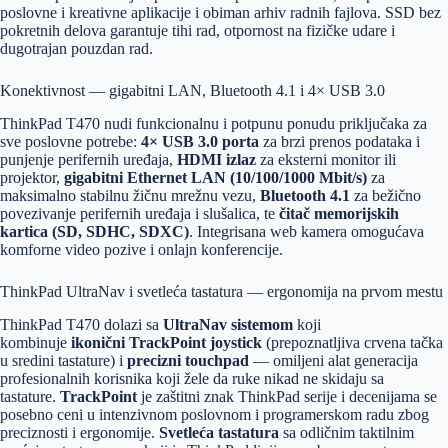
poslovne i kreativne aplikacije i obiman arhiv radnih fajlova. SSD bez
pokretnih delova garantuje tihi rad, otpornost na fizičke udare i
dugotrajan pouzdan rad.
Konektivnost — gigabitni LAN, Bluetooth 4.1 i 4× USB 3.0
ThinkPad T470 nudi funkcionalnu i potpunu ponudu priključaka za
sve poslovne potrebe:
4× USB 3.0 porta
za brzi prenos podataka i
punjenje perifernih uređaja,
HDMI izlaz
za eksterni monitor ili
projektor,
gigabitni Ethernet LAN (10/100/1000 Mbit/s)
za
maksimalno stabilnu žičnu mrežnu vezu,
Bluetooth 4.1
za bežično
povezivanje perifernih uređaja i slušalica, te
čitač memorijskih
kartica (SD, SDHC, SDXC)
. Integrisana web kamera omogućava
komforne video pozive i onlajn konferencije.
ThinkPad UltraNav i svetleća tastatura — ergonomija na prvom mestu
ThinkPad T470 dolazi sa
UltraNav sistemom
koji
kombinuje
ikonični TrackPoint joystick
(prepoznatljiva crvena tačka
u sredini tastature) i
precizni touchpad
— omiljeni alat generacija
profesionalnih korisnika koji žele da ruke nikad ne skidaju sa
tastature.
TrackPoint
je zaštitni znak ThinkPad serije i decenijama se
posebno ceni u intenzivnom poslovnom i programerskom radu zbog
preciznosti i ergonomije.
Svetleća tastatura
sa odličnim taktilnim