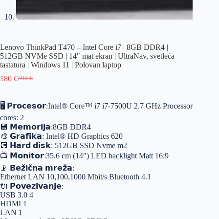
Lenovo ThinkPad T470 – Intel Core i7 | 8GB DDR4 |
512GB NVMe SSD | 14″ mat ekran | UltraNav, svetleća
tastatura | Windows 11 | Polovan laptop
180
€
200
€
🖥️ 𝗣𝗿𝗼𝗰𝗲𝘀𝗼𝗿:Intel® Core™ i7 i7-7500U 2.7 GHz Processor
cores: 2
💾 𝗠𝗲𝗺𝗼𝗿𝗶𝗷𝗮:8GB DDR4
🎨 𝗚𝗿𝗮𝗳𝗶𝗸𝗮: Intel® HD Graphics 620
💽 𝗛𝗮𝗿𝗱 𝗱𝗶𝘀𝗸: 512GB SSD Nvme m2
📺 𝗠𝗼𝗻𝗶𝘁𝗼𝗿:35.6 cm (14″) LED backlight Matt 16:9
📡 𝗕𝗲𝘇̌𝗶𝗰̌𝗻𝗮 𝗺𝗿𝗲𝘇̌𝗮:
Ethernet LAN 10,100,1000 Mbit/s Bluetooth 4.1
🔌 𝗣𝗼𝘃𝗲𝘇𝗶𝘃𝗮𝗻𝗷𝗲:
USB 3.0 4
HDMI 1
LAN 1