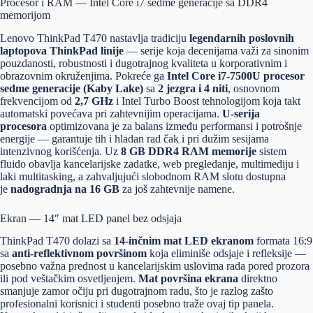
Procesor i RAM — Intel Core i7 sedme generacije sa DDR4
memorijom
Lenovo ThinkPad T470 nastavlja tradiciju
legendarnih poslovnih
laptopova ThinkPad linije
— serije koja decenijama važi za sinonim
pouzdanosti, robustnosti i dugotrajnog kvaliteta u korporativnim i
obrazovnim okruženjima. Pokreće ga
Intel Core i7-7500U procesor
sedme generacije (Kaby Lake)
sa
2 jezgra i 4 niti
, osnovnom
frekvencijom od
2,7 GHz
i Intel Turbo Boost tehnologijom koja takt
automatski povećava pri zahtevnijim operacijama.
U-serija
procesora
optimizovana je za balans između performansi i potrošnje
energije — garantuje tih i hladan rad čak i pri dužim sesijama
intenzivnog korišćenja. Uz
8 GB DDR4 RAM memorije
sistem
fluido obavlja kancelarijske zadatke, web pregledanje, multimediju i
laki multitasking, a zahvaljujući slobodnom RAM slotu dostupna
je
nadogradnja na 16 GB
za još zahtevnije namene.
Ekran — 14″ mat LED panel bez odsjaja
ThinkPad T470 dolazi sa
14-inčnim mat LED ekranom
formata 16:9
sa
anti-reflektivnom površinom
koja eliminiše odsjaje i refleksije —
posebno važna prednost u kancelarijskim uslovima rada pored prozora
ili pod veštačkim osvetljenjem.
Mat površina ekrana
direktno
smanjuje zamor očiju pri dugotrajnom radu, što je razlog zašto
profesionalni korisnici i studenti posebno traže ovaj tip panela.