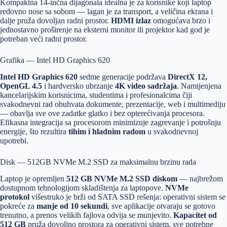
Kompaktna 14-inčna dijagonala idealna je za korisnike koji laptop
redovno nose sa sobom — lagan je za transport, a veličina ekrana i
dalje pruža dovoljan radni prostor.
HDMI izlaz
omogućava brzo i
jednostavno proširenje na eksterni monitor ili projektor kad god je
potreban veći radni prostor.
Grafika — Intel HD Graphics 620
Intel HD Graphics 620
sedme generacije podržava
DirectX 12,
OpenGL 4.5
i hardversko ubrzanje
4K video sadržaja
. Namijenjena
kancelarijskim korisnicima, studentima i profesionalcima čiji
svakodnevni rad obuhvata dokumente, prezentacije, web i multimediju
— obavlja sve ove zadatke glatko i bez opterećivanja procesora.
Efikasna integracija sa procesorom minimizuje zagrevanje i potrošnju
energije, što rezultira
tihim i hladnim radom
u svakodnevnoj
upotrebi.
Disk — 512GB NVMe M.2 SSD za maksimalnu brzinu rada
Laptop je opremljen
512 GB NVMe M.2 SSD diskom
— najbrežom
dostupnom tehnologijom skladištenja za laptopove.
NVMe
protokol
višestruko je brži od SATA SSD rešenja: operativni sistem se
pokreće za
manje od 10 sekundi
, sve aplikacije otvaraju se gotovo
trenutno, a prenos velikih fajlova odvija se munjevito.
Kapacitet od
512 GB
pruža dovoljno prostora za operativni sistem, sve potrebne