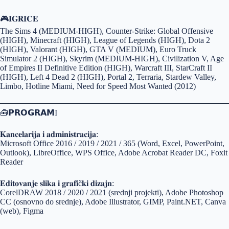
🎮𝐈𝐆𝐑𝐈𝐂𝐄
The Sims 4 (MEDIUM-HIGH), Counter-Strike: Global Offensive
(HIGH), Minecraft (HIGH), League of Legends (HIGH), Dota 2
(HIGH), Valorant (HIGH), GTA V (MEDIUM), Euro Truck
Simulator 2 (HIGH), Skyrim (MEDIUM-HIGH), Civilization V, Age
of Empires II Definitive Edition (HIGH), Warcraft III, StarCraft II
(HIGH), Left 4 Dead 2 (HIGH), Portal 2, Terraria, Stardew Valley,
Limbo, Hotline Miami, Need for Speed Most Wanted (2012)
🧰𝗣𝗥𝗢𝗚𝗥𝗔𝗠I
𝐊𝐚𝐧𝐜𝐞𝐥𝐚𝐫𝐢𝐣𝐚 𝐢 𝐚𝐝𝐦𝐢𝐧𝐢𝐬𝐭𝐫𝐚𝐜𝐢𝐣𝐚:
Microsoft Office 2016 / 2019 / 2021 / 365 (Word, Excel, PowerPoint,
Outlook), LibreOffice, WPS Office, Adobe Acrobat Reader DC, Foxit
Reader
𝐄𝐝𝐢𝐭𝐨𝐯𝐚𝐧𝐣𝐞 𝐬𝐥𝐢𝐤𝐚 𝐢 𝐠𝐫𝐚𝐟𝐢č𝐤𝐢 𝐝𝐢𝐳𝐚𝐣𝐧:
CorelDRAW 2018 / 2020 / 2021 (srednji projekti), Adobe Photoshop
CC (osnovno do srednje), Adobe Illustrator, GIMP, Paint.NET, Canva
(web), Figma