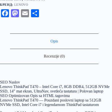
БРЕНД:
LENOVO
Fa
M
E
S
ce
as
m
ha
bo
to
ail
re
ok
do
Opis
n
Recenzije (0)
SEO Naslov
Lenovo ThinkPad T470 – Intel Core i7, 8GB DDR4, 512GB NVMe
SSD, 14″ mat ekran, UltraNav, svetleća tastatura | Polovan laptop
SEO Optimizovan Opis sa HTML tagovima
Lenovo ThinkPad T470 — Pouzdani poslovni laptop sa 512GB
NVMe SSD, Intel Core i7 i legendarnom ThinkPad tastaturom